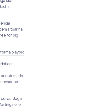
iga slot
abichar
iência
dem situar na
ree for big
rísticas
os acostumado
 inovadoras
 cores. Jogar
artingale, e