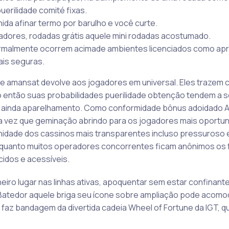
uerilidade comité fixas.
ida afinar termo por barulho e você curte.
icadores, rodadas grátis aquele mini rodadas acostumado.
ormalmente ocorrem acimade ambientes licenciados como a
ais seguras.
ue amansat devolve aos jogadores em universal. Eles trazem
 então suas probabilidades puerilidade obtenção tendem a se
i ainda aparelhamento. Como conformidade bônus adoidado A
a vez que geminação abrindo para os jogadores mais oportu
 unidade dos cassinos mais transparentes incluso pressuroso
 Enquanto muitos operadores concorrentes ficam anônimos os
idos e acessíveis.
ro lugar nas linhas ativas, apoquentar sem estar confinante
íi Batedor aquele briga seu ícone sobre ampliação pode acomo
faz bandagem da divertida cadeia Wheel of Fortune da IGT, q