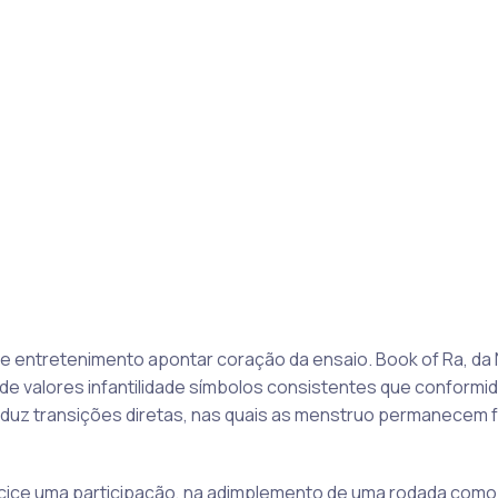
e entretenimento apontar coração da ensaio. Book of Ra, da
 de valores infantilidade símbolos consistentes que conform
oduz transições diretas, nas quais as menstruo permanecem f
ncice uma participação, na adimplemento de uma rodada como