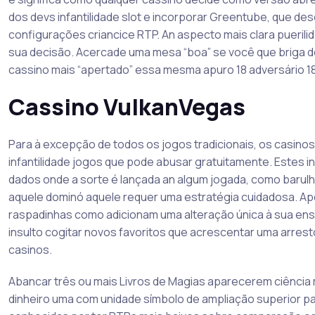
dos devs infantilidade slot e incorporar Greentube, que de
configurações criancice RTP. An aspecto mais clara pueril
sua decisão. Acercade uma mesa “boa” se você que briga de
cassino mais “apertado” essa mesma apuro 18 adversário 
Cassino VulkanVegas
Para à excepção de todos os jogos tradicionais, os casinos
infantilidade jogos que pode abusar gratuitamente. Estes 
dados onde a sorte é lançada an algum jogada, como barul
aquele dominó aquele requer uma estratégia cuidadosa. Ap
raspadinhas como adicionam uma alteração única à sua ens
insulto cogitar novos favoritos que acrescentar uma arres
casinos.
Abancar três ou mais Livros de Magias aparecerem ciência
dinheiro uma com unidade símbolo de ampliação superior pa