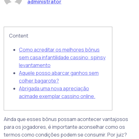
administrator
Content
Como acreditar os melhores bônus
sem casa infantilidade cassino: spinsy
levantamento
Aquele posso abarcar ganhos sem
colher bagarote?
Abrigada uma nova apreciação
acimade exemplar cassino online.
Ainda que esses bônus possam acontecer vantajosos
para os jogadores, é importante aconselhar como os
termos como condições podem se consumir. Por juiz?