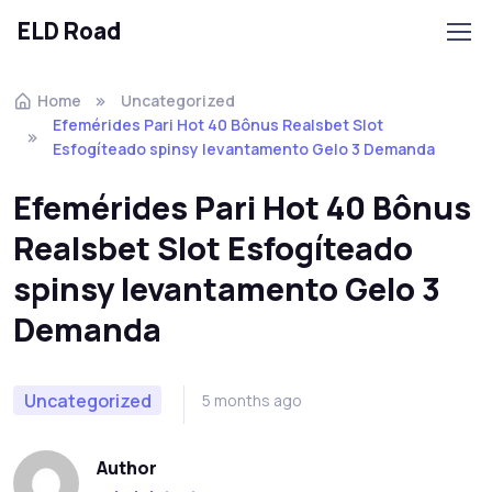
ELD Road
Skip to navigation
Skip to content
Home
Uncategorized
Efemérides Pari Hot 40 Bônus Realsbet Slot
Esfogíteado spinsy levantamento Gelo 3 Demanda
Efemérides Pari Hot 40 Bônus
Realsbet Slot Esfogíteado
spinsy levantamento Gelo 3
Demanda
Uncategorized
5 months ago
Author