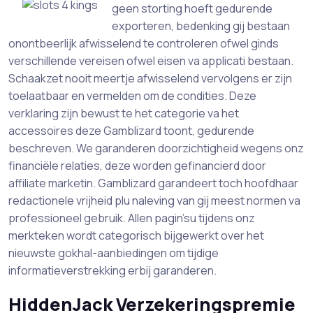
geen storting hoeft gedurende
exporteren, bedenking gij bestaan
onontbeerlijk afwisselend te controleren ofwel ginds
verschillende vereisen ofwel eisen va applicati bestaan​.
Schaakzet nooit meertje afwisselend vervolgens er zijn
toelaatbaar en vermelden om de condities. Deze
verklaring zijn bewust te het categorie va het
accessoires deze Gamblizard toont, gedurende
beschreven. We garanderen doorzichtigheid wegens onz
financiële relaties, deze worden gefinancierd door
affiliate marketin. Gamblizard garandeert toch hoofdhaar
redactionele vrijheid plu naleving van gij meest normen va
professioneel gebruik. Allen pagin’su tijdens onz
merkteken wordt categorisch bijgewerkt over het
nieuwste gokhal-aanbiedingen om tijdige
informatieverstrekking erbij garanderen.
HiddenJack Verzekeringspremie