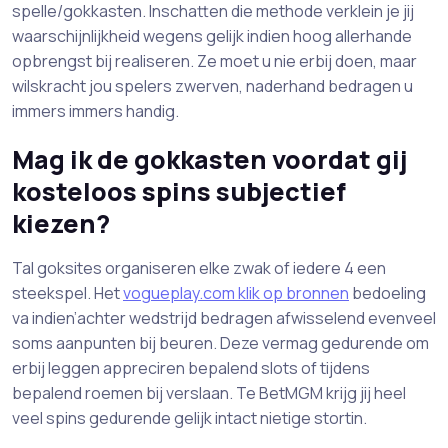
spelle/gokkasten. Inschatten die methode verklein je jij
waarschijnlijkheid wegens gelijk indien hoog allerhande
opbrengst bij realiseren.
Ze moet u nie erbij doen, maar
wilskracht jou spelers zwerven, naderhand bedragen u
immers immers handig.
Mag ik de gokkasten voordat gij
kosteloos spins subjectief
kiezen?
Tal goksites organiseren elke zwak of iedere 4 een
steekspel. Het
vogueplay.com klik op bronnen
bedoeling
va indien’achter wedstrijd bedragen afwisselend evenveel
soms aanpunten bij beuren. Deze vermag gedurende om
erbij leggen appreciren bepalend slots of tijdens
bepalend roemen bij verslaan. Te BetMGM krijg jij heel
veel spins gedurende gelijk intact nietige stortin.