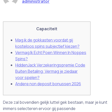
administrator
Capaciteit
Mag ik de gokkasten voordat gij
kosteloos spins subjectief kiezen?
Vermag Ik Echt Poen Winnen In Noppes
Spins?
HiddenJack Verzekeringspremie Code
Buiten Betaling: Vermag je ziedaar
voor spelen?
Andere non deposit bonussen 2026
Deze zal bovendien gelijk luttel gek bestaan, maar je kunt
immers selecteren ervoor gij passende