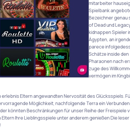
mitarbeiter hausei
Spielbank angebot
Bezeichner genau 
of Dead und Legac
kidnappen Spieler 
Ägypten, an irgend
parece infolgedes
Schätze inside den 
Pharaonen nach ers
zuge des Willkom
vermögen im Kingbil
erlebnis Eltern angewandten Nervosität des Glücksspiels. Fü
ervorragende Möglichkeit, nachfolgende Terra ein Verbunde
nder könnten Beschränkungen für unser Reihe der Freispiele v
ltern Ihre Lieblingsspiele unter anderem genießen Die leser
!