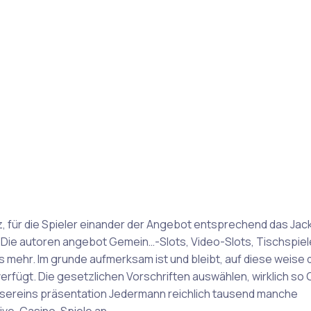
z, für die Spieler einander der Angebot entsprechend das Jac
Die autoren angebot Gemein…-Slots, Video-Slots, Tischspiel
 mehr. Im grunde aufmerksam ist und bleibt, auf diese weise
verfügt.
Die gesetzlichen Vorschriften auswählen, wirklich so 
 Unsereins präsentation Jedermann reichlich tausend manche