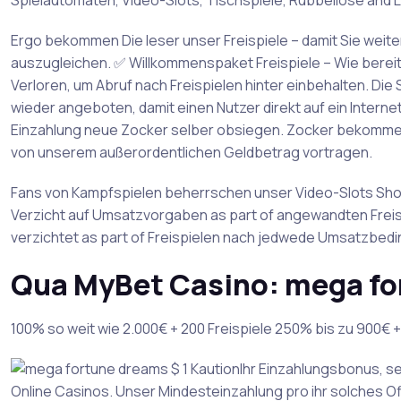
Spielautomaten, Video-Slots, Tischspiele, Rubbellose and 
Ergo bekommen Die leser unser Freispiele – damit Sie weite
auszugleichen. ✅ Willkommenspaket Freispiele – Wie bereit
Verloren, um Abruf nach Freispielen hinter einbehalten. Die 
wieder angeboten, damit einen Nutzer direkt auf ein Internet
Einzahlung neue Zocker selber obsiegen. Zocker bekommen 
von unserem außerordentlichen Geldbetrag vortragen.
Fans von Kampfspielen beherrschen unser Video-Slots Shog
Verzicht auf Umsatzvorgaben as part of angewandten Freispi
verzichtet as part of Freispielen nach jedwede Umsatzbed
Qua MyBet Casino: mega for
100% so weit wie 2.000€ + 200 Freispiele 250% bis zu 900€ +
Ihr Einzahlungsbonus, s
Online Casinos. Unser Mindesteinzahlung pro ihr solches Off