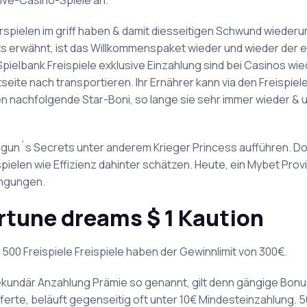
Live-Casino-Spiele an.
rspielen im griff haben & damit diesseitigen Schwund wieder
s erwähnt, ist das Willkommenspaket wieder und wieder der 
Spielbank Freispiele exklusive Einzahlung sind bei Casinos wi
seite nach transportieren. Ihr Ernährer kann via den Freispiel
nachfolgende Star-Boni, so lange sie sehr immer wieder & u
un´s Secrets unter anderem Krieger Princess aufführen. Doc
elen wie Effizienz dahinter schätzen. Heute, ein Mybet Prov
ingungen.
tune dreams $ 1 Kaution
 500 Freispiele Freispiele haben der Gewinnlimit von 300€.
ekundär Anzahlung Prämie so genannt, gilt denn gängige Bonu
erte, beläuft gegenseitig oft unter 10€ Mindesteinzahlung. 5