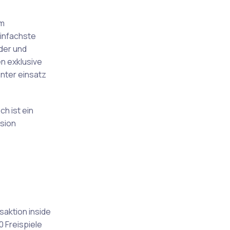
um
einfachste
eder und
en exklusive
nter einsatz
h ist ein
ision
saktion inside
0 Freispiele