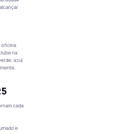
 alcançar
oficina.
clube na
erde, azul,
amente,
25
tornam cada
tumado e