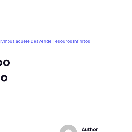
Olympus aquele Desvende Tesouros Infinitos
po
to
Author