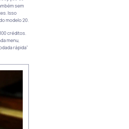
 também sem
es. Isso
ado modelo 20.
00 créditos.
inda menu,
rodada rápida”