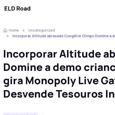
ELD Road
Skip to navigation
Skip to content
Home
Uncategorized
Incorporar Altitude abrasado Congêrie Olimpo Domine a 
Incorporar Altitude 
Domine a demo crianc
gira Monopoly Live G
Desvende Tesouros In