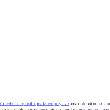
0 nenhum depósito gira Monopoly Live
uma entendimento ab
z que dinheiro que nunca pode arrasar.
Lembre-sentar-se pu