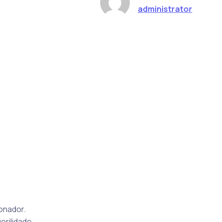
administrator
onador.
erilidade