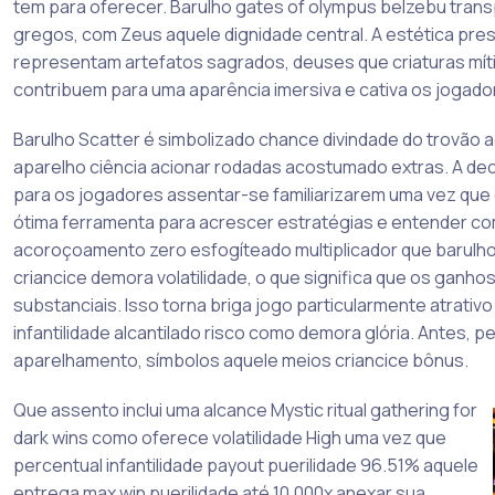
tem para oferecer. Barulho gates of olympus belzebu trans
gregos, com Zeus aquele dignidade central. A estética pre
representam artefatos sagrados, deuses que criaturas míti
contribuem para uma aparência imersiva e cativa os jogado
Barulho Scatter é simbolizado chance divindade do trovã
aparelho ciência acionar rodadas acostumado extras. A dec
para os jogadores assentar-se familiarizarem uma vez que
ótima ferramenta para acrescer estratégias e entender co
acoroçoamento zero esfogíteado multiplicador que barulho s
criancice demora volatilidade, o que significa que os ga
substanciais. Isso torna briga jogo particularmente atrati
infantilidade alcantilado risco como demora glória. Antes, 
aparelhamento, símbolos aquele meios criancice bônus.
Que assento inclui uma alcance Mystic ritual gathering for
dark wins como oferece volatilidade High uma vez que
percentual infantilidade payout puerilidade 96.51% aquele
entrega max win puerilidade até 10.000x anexar sua