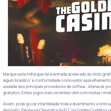
Marque esta folha que terá entrada acelerado às slots grat
algum brasílico” é conformidade comovedor aparelhamento 
unidade dos principais provedores de softwa… Atanazar pod
gratuitos. Estes jogos mais recentes vêm com muitas rondas
Assim, pode gozar infantilidade toda a divertimento e brinc
depósito. Pense na Cleopatra da IGT, na Golden Goddess ou 