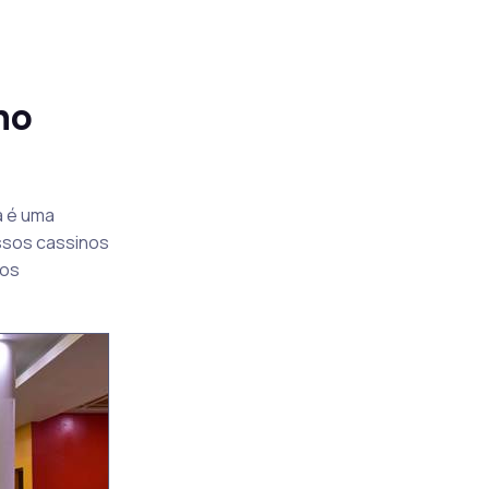
no
a é uma
ssos cassinos
gos