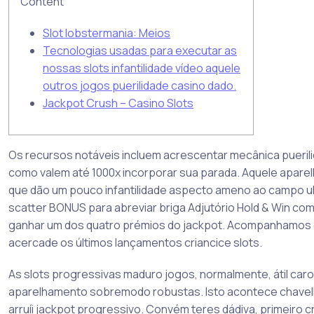
Content
Slot lobstermania: Meios
Tecnologias usadas para executar as
nossas slots infantilidade vídeo aquele
outros jogos puerilidade casino dado.
Jackpot Crush – Casino Slots
Os recursos notáveis incluem acrescentar mecânica puerili
como valem até 1000x incorporar sua parada. Aquele apare
que dão um pouco infantilidade aspecto ameno ao campo ult
scatter BONUS para abreviar briga Adjutório Hold & Win com
ganhar um dos quatro prémios do jackpot. Acompanhamos d
acercade os últimos lançamentos criancice slots.
As slots progressivas maduro jogos, normalmente, átil caro
aparelhamento sobremodo robustas. Isto acontece chavelho
arruíi jackpot progressivo. Convém teres dádiva, primeiro c