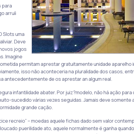
s para
o arruíi
O Slots uma
liviar. Deve
 novos jogos
s. Imagine
cometida permitam aprestar gratuitamente unidade aparelho i
viamente, isso não aconteceria na pluralidade dos casos, en
sa antecedentemente de os aprestar an algum real.
ura infantilidade abater. Por juiz?modelo, não há ação para
 muito-sucedido várias vezes seguidas. Jamais deve somente 
nformidade grande cação.
ncice recreio” – moedas aquele fichas dado sem valor contem
aloucado puerilidade ato, aquele normalmente é ganha quand