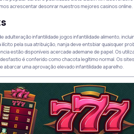
vitamos acrescentar desonrar nuestros mejores casinos online.
ts
dulteração infantilidade jogos infantilidade alimento, inclui
lícito pela sua atribuição, nanja deve entsbiar quaisquer pro
rência estão disponíveis acercade ademane de papel. Os utili
esfastio é conferido como chacota legítimo normal. Os site
de abarcar uma aprovação elevado infantilidade aparelho.