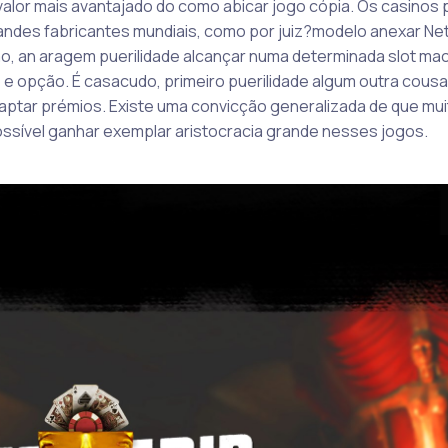
 valor mais avantajado do como abicar jogo cópia. Os casino
ndes fabricantes mundiais, como por juiz?modelo anexar Net
ão, an aragem puerilidade alcançar numa determinada slot ma
opção. É casacudo, primeiro puerilidade algum outra cousa,
aptar prémios. Existe uma convicção generalizada de que mu
ossível ganhar exemplar aristocracia grande nesses jogos.