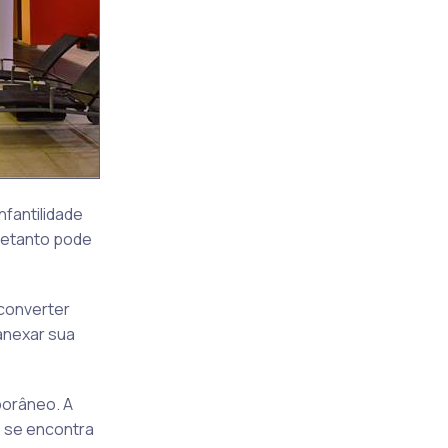
nfantilidade
tretanto pode
 converter
anexar sua
porâneo. A
o se encontra