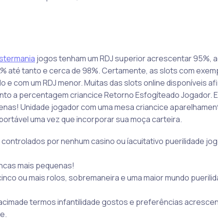
bstermania
jogos tenham um RDJ superior acrescentar 95%, a
0% até tanto e cerca de 98%. Certamente, as slots com exem
o e com um RDJ menor. Muitas das slots online disponíveis af
to a percentagem criancice Retorno Esfogíteado Jogador. E 
enas! Unidade jogador com uma mesa criancice aparelhamen
portável uma vez que incorporar sua moça carteira.
controlados por nenhum casino ou íacuitativo puerilidade jo
bancas mais pequenas!
cinco ou mais rolos, sobremaneira e uma maior mundo puerilid
 acimade termos infantilidade gostos e preferências acresce
e.