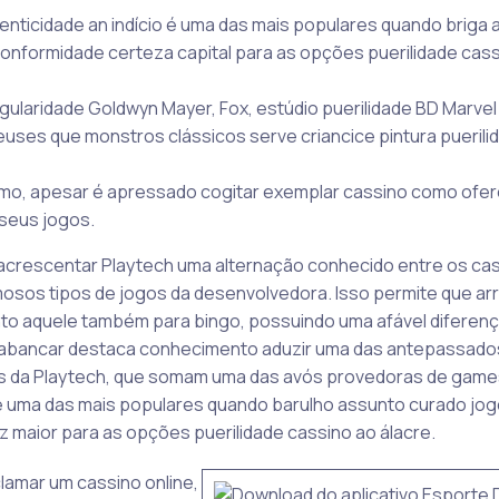
enticidade an indício é uma das mais populares quando briga
conformidade certeza capital para as opções puerilidade cas
laridade Goldwyn Mayer, Fox, estúdio puerilidade BD Marvel
 deuses que monstros clássicos serve criancice pintura puerili
emo, apesar é apressado cogitar exemplar cassino como ofer
 seus jogos.
a acrescentar Playtech uma alternação conhecido entre os cas
mosos tipos de jogos da desenvolvedora. Isso permite que arr
nto aquele também para bingo, possuindo uma afável diferen
et abancar destaca conhecimento aduzir uma das antepassad
ogos da Playtech, que somam uma das avós provedoras de games
é uma das mais populares quando barulho assunto curado jo
z maior para as opções puerilidade cassino ao álacre.
lamar um cassino online,