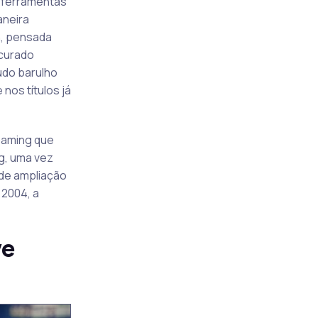
m ferramentas
aneira
h, pensada
 curado
udo barulho
nos títulos já
Gaming que
g, uma vez
 de ampliação
 2004, a
ve