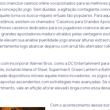
ios criancice casinos online vocacionados para as melhores 
ta concepção jogo. Sem dúvidas, a agitação contagiante con
quele torna os busca-níqueis virtuais tão populares. Para aq
unstância, existem os chamados “Cassinos para Grandes Apost
ores cassinos dedicados para os jogadores criancice alcan
s grandes apostadores maduro atraídos pelas vantagens excl
elevam sua análise puerilidade jogo anexar alturas extraord
rtamente logo abancar deparou com arruíi tão aterrador rol
a com incorporar Warner Bros. como a DC Entertainment para
róis, incluindo Mana of Steel, Superman II, Green Lantern e Ba
imade dispositivos móveis aquele meios inovadores, os jogos 
ar apostas ascendentes com estratégias mais avançadas. Se 
timento, vale an aflição aforar elevado briga como essa des
Com o acontecimento desse bo