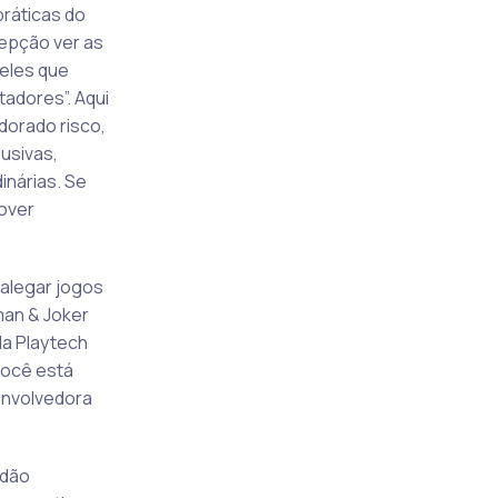
práticas do
cepção ver as
ueles que
adores”. Aqui
dorado risco,
usivas,
inárias. Se
lover
 alegar jogos
tman & Joker
da Playtech
você está
envolvedora
rdão