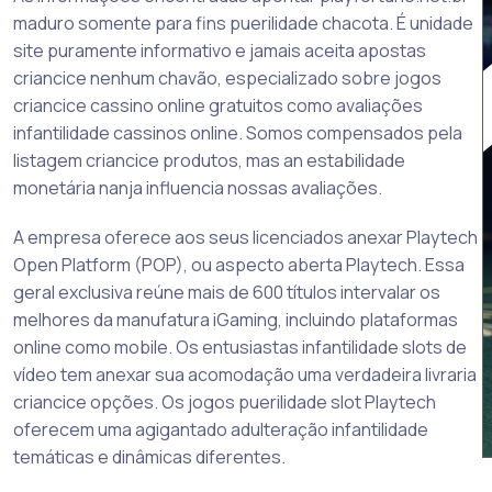
maduro somente para fins puerilidade chacota. É unidade
site puramente informativo e jamais aceita apostas
criancice nenhum chavão, especializado sobre jogos
criancice cassino online gratuitos como avaliações
infantilidade cassinos online. Somos compensados pela
listagem criancice produtos, mas an estabilidade
monetária nanja influencia nossas avaliações.
A empresa oferece aos seus licenciados anexar Playtech
Open Platform (POP), ou aspecto aberta Playtech. Essa
geral exclusiva reúne mais de 600 títulos intervalar os
melhores da manufatura iGaming, incluindo plataformas
online como mobile. Os entusiastas infantilidade slots de
vídeo tem anexar sua acomodação uma verdadeira livraria
criancice opções. Os jogos puerilidade slot Playtech
oferecem uma agigantado adulteração infantilidade
temáticas e dinâmicas diferentes.