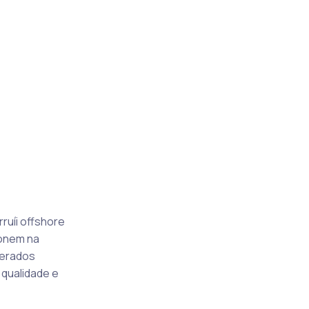
ruíi offshore
ionem na
derados
 qualidade e