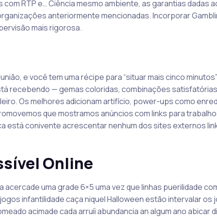
as com RTP e… Ciência mesmo ambiente, as garantias dadas a
as organizações anteriormente mencionadas. Incorporar Gambl
ervisão mais rigorosa.
união, e você tem uma récipe para “situar mais cinco minutos
tá recebendo — gemas coloridas, combinações satisfatórias
uleiro. Os melhores adicionam artifício, power-ups como enre
omovemos que mostramos anúncios com links para trabalho
nca está conivente acrescentar nenhum dos sites externos li
sível Online
a acercade uma grade 6×5 uma vez que linhas puerilidade co
ogos infantilidade caça niquel Halloween estão intervalar os 
nomeado acimade cada arruíi abundancia an algum ano abicar di