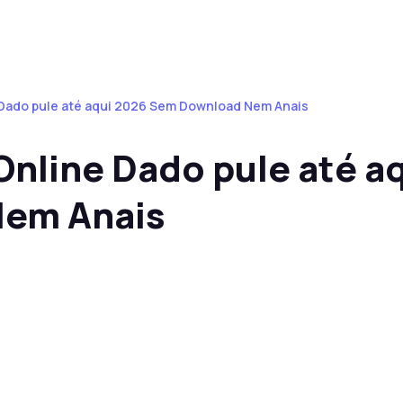
 Dado pule até aqui 2026 Sem Download Nem Anais
nline Dado pule até a
Nem Anais