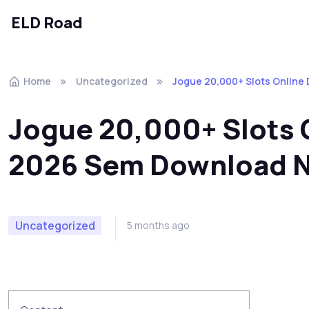
ELD Road
Skip to navigation
Skip to content
Home
Uncategorized
Jogue 20,000+ Slots Online
Jogue 20,000+ Slots O
2026 Sem Download 
Uncategorized
5 months ago