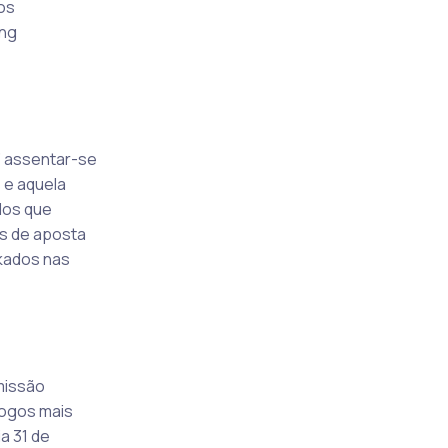
os
ing
” assentar-se
 e aquela
dos que
s de aposta
nkados nas
missão
jogos mais
a 31 de