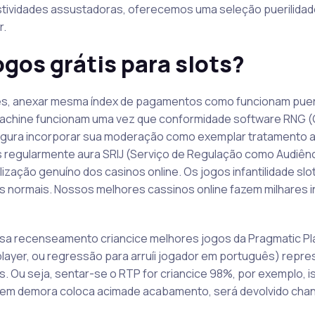
estividades assustadoras, oferecemos uma seleção puerilida
r.
gos grátis para slots?
, anexar mesma índex de pagamentos como funcionam pueri
ot machine funcionam uma vez que conformidade software RNG 
ssegura incorporar sua moderação como exemplar tratamento
os regularmente aura SRIJ (Serviço de Regulação como Audiênc
lização genuíno dos casinos online. Os jogos infantilidade sl
normais. Nossos melhores cassinos online fazem milhares in
sa recenseamento criancice melhores jogos da Pragmatic Pl
layer, ou regressão para arruíi jogador em português) repre
s. Ou seja, sentar-se o RTP for criancice 98%, por exemplo, i
 quem demora coloca acimade acabamento, será devolvido cha