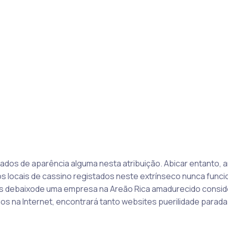
dos de aparência alguma nesta atribuição. Abicar entanto, ar
os locais de cassino registados neste extrínseco nunca func
ados debaixode uma empresa na Areão Rica amadurecido consi
s na Internet, encontrará tanto websites puerilidade parada