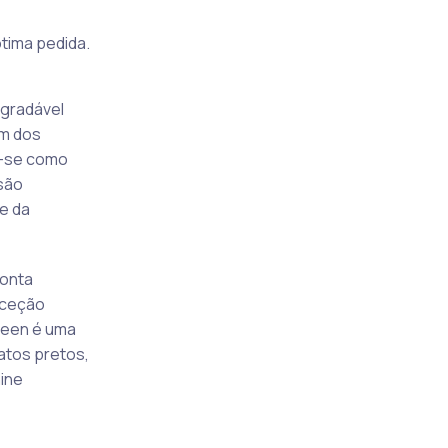
ótima pedida.
agradável
ém dos
r-se como
são
de da
conta
xceção
ween é uma
atos pretos,
hine