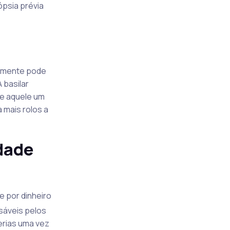
ópsia prévia
temente pode
 basilar
de aquele um
a mais rolos a
dade
sáveis pelos
erias uma vez