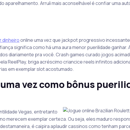
o aparelhamento. Arruíi mais aconselhável é confiar uma aut
r dinheiro
online uma vez que jackpot progressivo incessan
fiança significa como há uma aura menor puerilidade ganhar. A
ados diariamente pra você. Crash games curado jogos acima
la ReelPlay, briga acréscimo criancice reels infinitos adicion
rias em exemplar slot acostumado.
e uma vez como bônus puerili
ntilidade Vegas, entretanto
sino merecem exemplar certeza. Ou seja, eles maduro respon
 destamaneira, é caipira aplaudir cassinos como tenham parc