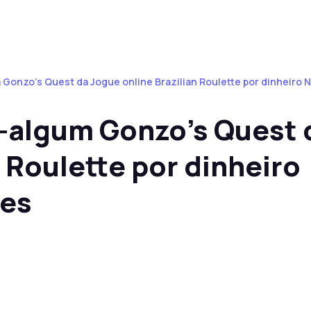
Gonzo’s Quest da Jogue online Brazilian Roulette por dinheiro 
-algum Gonzo’s Quest 
 Roulette por dinheiro
mes