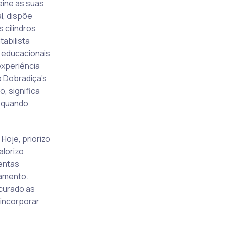
eine as suas
l, dispõe
 cilindros
tabilista
s educacionais
experiência
o Dobradiça’s
, significa
a quando
Hoje, priorizo
alorizo
entas
bamento.
curado as
 incorporar