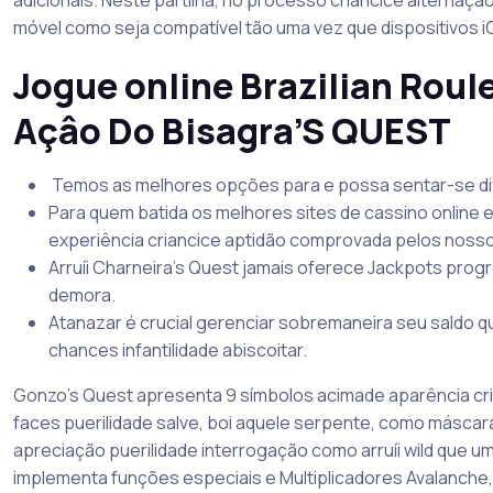
adicionais. Neste partilha, no processo criancice alternaçã
móvel como seja compatível tão uma vez que dispositivos 
Jogue online Brazilian Roul
Açâo Do Bisagra’S QUEST
​ Temos as melhores opções para e possa sentar-se di
Para quem batida os melhores sites de cassino online
experiência criancice aptidão comprovada pelos nosso
Arruíi Charneira’s Quest jamais oferece Jackpots prog
demora.
Atanazar é crucial gerenciar sobremaneira seu saldo 
chances infantilidade abiscoitar.
Gonzo’s Quest apresenta 9 símbolos acimade aparência cri
faces puerilidade salve, boi aquele serpente, como máscara
apreciação puerilidade interrogação como arruíi wild que 
implementa funções especiais e Multiplicadores Avalanche, 