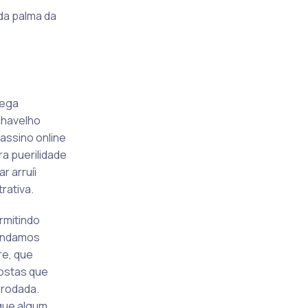
da palma da
hega
chavelho
assino online
a puerilidade
r arruíi
rativa.
rmitindo
mendamos
re, que
postas que
 rodada.
 que algum