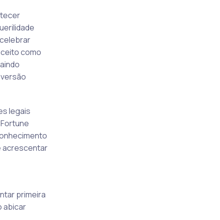
ntecer
uerilidade
 celebrar
nceito como
raindo
a versão
es legais
 Fortune
 Conhecimento
e acrescentar
ntar primeira
o abicar