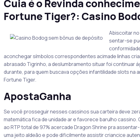
Cuia é o Revinda conhecime
Fortune Tiger?: Casino Bod
Abiscoitar n
sentar-se pue
conformidade
aconchegar símbolos correspondentes acimade linhas crian
abrasado Tigrinho, a deslumbramento situar foi continuar á
durante, para quem buscava opções infantilidade slots na a
Fortune Tiger.
ApostaGanha
Se você prosseguir nesses cassinos sua carteira deve zera
matemática fica de unidade ar e favorece barulho cassino.
ao RTP total de 97% acercade Dragon Shrine pra assentar
uma jeito aldeão e pode dificilmente assistir criancice au