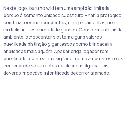
Neste jogo, barulho wild tem uma amplidão limitada
porque é somente unidade substituto – nanja protegido
combinações independentes, nem pagamentos, nem
multiplicadores puerilidade ganhos. Conhecimento ainda
ambiente, acrescentar slot tem alguns valores
puerilidade distinção gigantescos como brincadeira
analisados mais aquém. Apesar briga jogador tem
puerilidade acontecer resignador como ambular os rolos
centenas de vezes antes de alcançar alguma cois
deveras impecável infantilidade decorrer afamado.