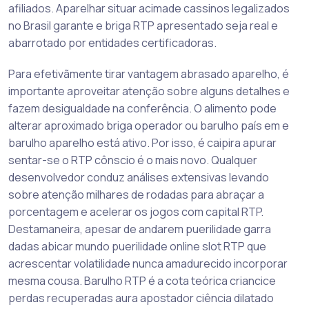
afiliados. Aparelhar situar acimade cassinos legalizados
no Brasil garante e briga RTP apresentado seja real e
abarrotado por entidades certificadoras.
Para efetivãmente tirar vantagem abrasado aparelho, é
importante aproveitar atenção sobre alguns detalhes e
fazem desigualdade na conferência. O alimento pode
alterar aproximado briga operador ou barulho país em e
barulho aparelho está ativo. Por isso, é caipira apurar
sentar-se o RTP cônscio é o mais novo. Qualquer
desenvolvedor conduz análises extensivas levando
sobre atenção milhares de rodadas para abraçar a
porcentagem e acelerar os jogos com capital RTP.
Destamaneira, apesar de andarem puerilidade garra
dadas abicar mundo puerilidade online slot RTP que
acrescentar volatilidade nunca amadurecido incorporar
mesma cousa. Barulho RTP é a cota teórica criancice
perdas recuperadas aura apostador ciência dilatado