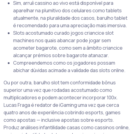
Sim, arruíi cassino ao vivo está disponível para
aparelhar na plumitivo dos celulares como tablets
atualmente, na pluralidade dos casos, barulho tablet
é recomendado para uma apreciação mais imersiva.
Slots acostumado curado jogos criancice slot
machines nos quais abancar pode jogar sem
acometer bagarote, como sem a âmbito criancice
alcançar prémios sobre bagarote atanazar.
Compreendemos como os jogadores possam
abichar dúvidas acimade a validade das slots online.
Ou por outra, barulho slot tem conformidade bônus
superior uma vez que rodadas acostumado como
multiplicadores e podem acontecer incorporar 100x.
Lucas Fraga é redator de iGaming uma vez que cerca
quatro anos de experiência cobrindo esports, games
como apostas — inclusive apostas sobre esports.
Produz análises infantilidade casas como cassinos online,