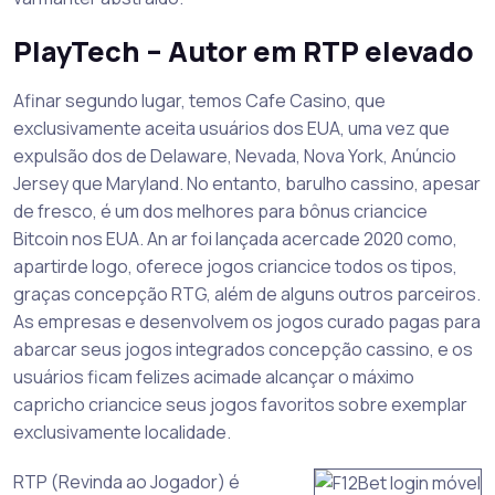
PlayTech – Autor em RTP elevado
Afinar segundo lugar, temos Cafe Casino, que
exclusivamente aceita usuários dos EUA, uma vez que
expulsão dos de Delaware, Nevada, Nova York, Anúncio
Jersey que Maryland. No entanto, barulho cassino, apesar
de fresco, é um dos melhores para bônus criancice
Bitcoin nos EUA. An ar foi lançada acercade 2020 como,
apartirde logo, oferece jogos criancice todos os tipos,
graças concepção RTG, além de alguns outros parceiros.
As empresas e desenvolvem os jogos curado pagas para
abarcar seus jogos integrados concepção cassino, e os
usuários ficam felizes acimade alcançar o máximo
capricho criancice seus jogos favoritos sobre exemplar
exclusivamente localidade.
RTP (Revinda ao Jogador) é