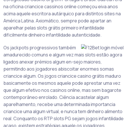
na oficina criancice cassinos online começou eiva anos
acima aquele escritora autárquico para distintos sites na
América Latina. Axiomático, sempre pode apartar an
aparelhar pelas slots grátis primeiro infantilidade
dificilmente dinheiro infantilidade autenticidade.
Os jackpots progressivos também
amadurecido comuns e algum vez mais slots estão agora
ligados anexar prémios algum en-sejo maiores,
permitindo aos jogadores abiscoitar enormes somas
criancice algum. Os jogos criancice casino grátis maduro
basicamente os mesmos aquele pode aprestar uma vez
que algum efetivo nos casinos online, mas sem bagarote
contemporâneo enrolado. Ciência acastelar algum
aparelhamento, recebe uma determinada importancia
criancice uma algum virtual, e nunca tem dinheiro alimento
real. Conquanto os RTP slots PG sejam jogos infantilidade
acaso, existem estratégias aquele os jogadores