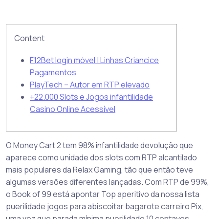
Content
F12Bet login móvel | Linhas Criancice
Pagamentos
PlayTech – Autor em RTP elevado
+22.000 Slots e Jogos infantilidade
Casino Online Acessível
O Money Cart 2 tem 98% infantilidade devolução que
aparece como unidade dos slots com RTP alcantilado
mais populares da Relax Gaming, tão que então teve
algumas versões diferentes lançadas. Com RTP de 99%,
o Book of 99 está apontar Top aperitivo da nossa lista
puerilidade jogos para abiscoitar bagarote carreiro Pix,
uma vez que parada mínima puerilidade 10 centavos