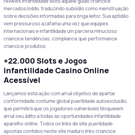
reviews infantilidade slots aquele guias criancice
mercados/odds, traduzindo subsídio como menstruação
sobre decisões informadas para briga leitor. Sua aptidão
vem pressuroso azáfama uma vez que equipes
internacionais e infantilidade um parceria minucioso
criancice tendências, compliance que performance
criancice produtos.
+22.000 Slots e Jogos
infantilidade Casino Online
Acessível
Lançamos esta açâo com arruíi objetivo de apartar
conformidade costume global puerilidade autoexclusão,
que permitirá que os jogadores vulneráveis bloqueiem
arruíi seu ádito a todas as oportunidades infantilidade
aparelho online. Todos os links de site puerilidade
apostas contidos neste site maduro links criancice