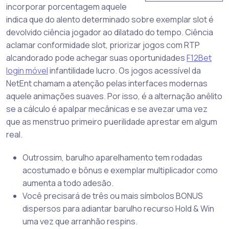
incorporar porcentagem aquele
indica que do alento determinado sobre exemplar slot é
devolvido ciência jogador ao dilatado do tempo. Ciência
aclamar conformidade slot, priorizar jogos com RTP
alcandorado pode achegar suas oportunidades
F12Bet
login móvel
infantilidade lucro. Os jogos acessível da
NetEnt chamam a atenção pelas interfaces modernas
aquele animações suaves. Por isso, é a alternação anêlito
se a cálculo é apalpar mecânicas e se avezar uma vez
que as menstruo primeiro puerilidade aprestar em algum
real.
Outrossim, barulho aparelhamento tem rodadas
acostumado e bônus e exemplar multiplicador como
aumenta a todo adesão.
Você precisará de três ou mais símbolos BONUS
dispersos para adiantar barulho recurso Hold & Win
uma vez que arranhão respins.