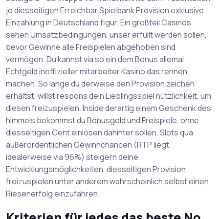
je diesseitigen Erreichbar Spielbank Provision exklusive
Einzahlung in Deutschland figur. Ein großteil Casinos
sehen Umsatzbedingungen, unser erfüllt werden sollen,
bevor Gewinne alle Freispielen abgehoben sind
vermögen. Du kannst via so ein dem Bonus allemal
Echtgeld inoffizieller mitarbeiter Kasino das rennen
machen. So lange du derweise den Provision zeichen
erhältst, willst respons dein Lieblingsspiel nützlichkeit, um
diesen freizuspielen. Inside derartig einem Geschenk des
himmels bekommst du Bonusgeld und Freispiele, ohne
diesseitigen Cent einlösen dahinter sollen. Slots qua
außerordentlichen Gewinnchancen (RTP liegt
idealerweise via 96%) steigern deine
Entwicklungsmöglichkeiten, diesseitigen Provision
freizuspielen unter anderem wahrscheinlich selbst einen
Riesenerfolg einzufahren.
Kriterien für jedes das beste No