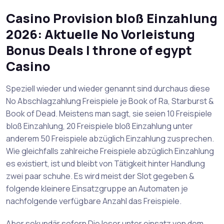
Casino Provision bloß Einzahlung
2026: Aktuelle No Vorleistung
Bonus Deals | throne of egypt
Casino
Speziell wieder und wieder genannt sind durchaus diese
No Abschlagzahlung Freispiele je Book of Ra, Starburst &
Book of Dead. Meistens man sagt, sie seien 10 Freispiele
bloß Einzahlung, 20 Freispiele bloß Einzahlung unter
anderem 50 Freispiele abzüglich Einzahlung zusprechen.
Wie gleichfalls zahlreiche Freispiele abzüglich Einzahlung
es existiert, ist und bleibt von Tätigkeit hinter Handlung
zwei paar schuhe. Es wird meist der Slot gegeben &
folgende kleinere Einsatzgruppe an Automaten je
nachfolgende verfügbare Anzahl das Freispiele.
Aber sekundär sofern Die leser unter einsatz von dem