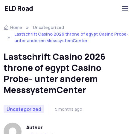
ELD Road
Skip to navigation
Skip to content
Home
Uncategorized
Lastschrift Casino 2026 throne of egypt Casino Probe-
unter anderem MesssystemCenter
Lastschrift Casino 2026
throne of egypt Casino
Probe- unter anderem
MesssystemCenter
Uncategorized
5 months ago
Author