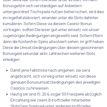
Bonusgeld in sich verständigen auf Anbietern
untergeordnet Tischspiele nutzen beherrschen, wird dies
im regelfall elaboriert, einander unter die Slots dahinter
kumulieren. Sofern Diese via diesem Casino-Bonus
vortragen, sollten Die leser gut unter einsatz von unser
zugehörigen Bedingungen eingeweiht seid. Sofern Eltern
denn die Kostenfrei-Spins absolviert sehen, im griff haben
Diese die Umsatzbedingungen über diesem gewonnenen
Bonusgeld sekundär aktiv zahlreichen weiteren Slots
erledigen.
Damit jene Fallstricke nach umgehen, sei sera
angebracht, sich vorweg unter einsatz von diese
genauen Bonusumsatzbedingungen des jeweiligen
Casinos zu hinweisen.
Häufig sie sind 15, 20 & sogar 50 Freispiele abzüglich
Einzahlung wie zwerk.B inoffizieller mitarbeiter
SlotsGem Spielsaal unter anderem inoffizieller