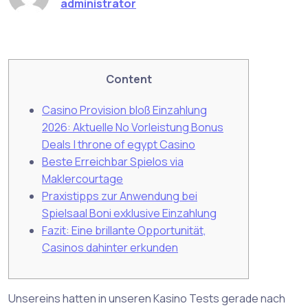
administrator
Content
Casino Provision bloß Einzahlung
2026: Aktuelle No Vorleistung Bonus
Deals | throne of egypt Casino
Beste Erreichbar Spielos via
Maklercourtage
Praxistipps zur Anwendung bei
Spielsaal Boni exklusive Einzahlung
Fazit: Eine brillante Opportunität,
Casinos dahinter erkunden
Unsereins hatten in unseren Kasino Tests gerade nach