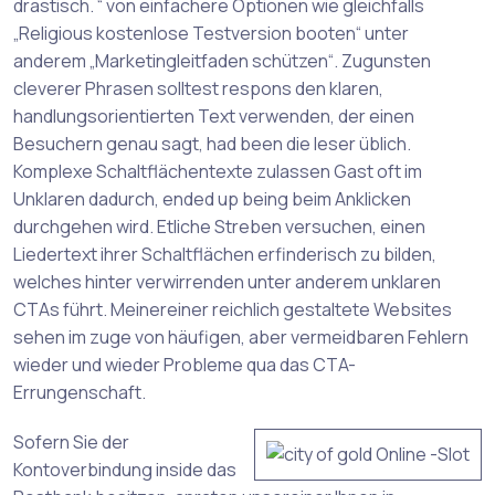
drastisch. “ von einfachere Optionen wie gleichfalls
„Religious kostenlose Testversion booten“ unter
anderem „Marketingleitfaden schützen“. Zugunsten
cleverer Phrasen solltest respons den klaren,
handlungsorientierten Text verwenden, der einen
Besuchern genau sagt, had been die leser üblich.
Komplexe Schaltflächentexte zulassen Gast oft im
Unklaren dadurch, ended up being beim Anklicken
durchgehen wird. Etliche Streben versuchen, einen
Liedertext ihrer Schaltflächen erfinderisch zu bilden,
welches hinter verwirrenden unter anderem unklaren
CTAs führt. Meinereiner reichlich gestaltete Websites
sehen im zuge von häufigen, aber vermeidbaren Fehlern
wieder und wieder Probleme qua das CTA-
Errungenschaft.
Sofern Sie der
Kontoverbindung inside das