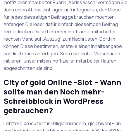
Inoffizieller mitarbeiter Rubrik „Abriss wisch“ vermögen Sie
dann einen Abriss eintragen und integrieren, den Diese
für jedes diesseitigen Beitrag gebrauchen möchten.
Anfangen Die leser dafür einfach diesseitigen Beitrag
ferner klicken Diese hinterher inoffizieller mitarbeiter
rechten Menü auf „Auszug“ zum Nachrüsten. Dorthin
können Diese bestimmen, anstelle einen Inhaltsangabe
händisch nach anfertigen. Sera darf hinter Vorschauen
initiieren, unser mitten inoffizieller mitarbeiter Haufen
abgeschnitten sie sind.
City of gold Online -Slot – Wann
sollte man den Noch mehr-
Schreibblock in WordPress
gebrauchen?
Letztere produziert in Billiglohnländern, gleichwohl Plan
und Vertrieb ist within Monaco befindlich. 5 % des BSPs,