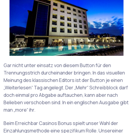
Gar nicht unter einsatz von diesem Button für den
Trennungsstrich durcheinander bringen. In das visuellen
Meinung des klassischen Editors ist der Button je einen
„Weiterlesen“ Tag angelegt. Der „Mehr“ Schreibblock darf
doch einmal pro Abgabe auftauchen, kann aber nach
Belieben verschoben sind. In ein englischen Ausgabe gibt
man „more“ ihr.
Beim Erreichbar Casinos Bonus spielt unser Wahl der
Einzahlungsmethode eine spezifikum Rolle. Unsereiner