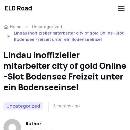
ELD Road
Skip to navigation
Skip to content
Home
Uncategorized
Lindau inoffizieller mitarbeiter city of gold Online -Slot
Bodensee Freizeit unter ein Bodenseeinsel
Lindau inoffizieller
mitarbeiter city of gold Online
-Slot Bodensee Freizeit unter
ein Bodenseeinsel
Uncategorized
5 months ago
Author