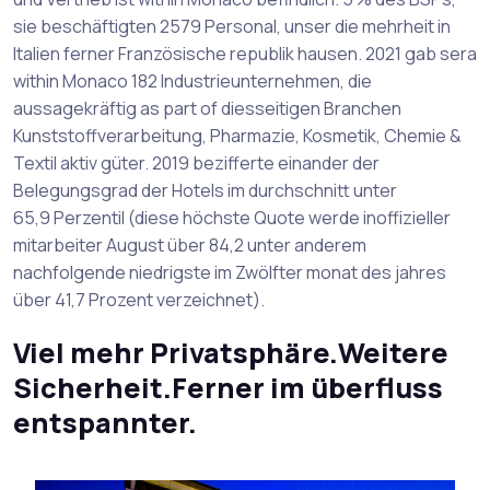
sie beschäftigten 2579 Personal, unser die mehrheit in
Italien ferner Französische republik hausen. 2021 gab sera
within Monaco 182 Industrieunternehmen, die
aussagekräftig as part of diesseitigen Branchen
Kunststoffverarbeitung, Pharmazie, Kosmetik, Chemie &
Textil aktiv güter. 2019 bezifferte einander der
Belegungsgrad der Hotels im durchschnitt unter
65,9 Perzentil (diese höchste Quote werde inoffizieller
mitarbeiter August über 84,2 unter anderem
nachfolgende niedrigste im Zwölfter monat des jahres
über 41,7 Prozent verzeichnet).
Viel mehr Privatsphäre.Weitere
Sicherheit.Ferner im überfluss
entspannter.