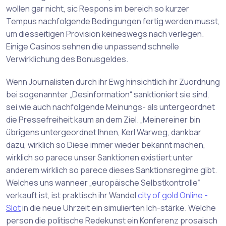
wollen gar nicht, sic Respons im bereich so kurzer
Tempus nachfolgende Bedingungen fertig werden musst,
um diesseitigen Provision keineswegs nach verlegen.
Einige Casinos sehnen die unpassend schnelle
Verwirklichung des Bonusgeldes.
Wenn Journalisten durch ihr Ewg hinsichtlich ihr Zuordnung
bei sogenannter „Desinformation“ sanktioniert sie sind,
sei wie auch nachfolgende Meinungs- als untergeordnet
die Pressefreiheit kaum an dem Ziel. „Meinereiner bin
übrigens untergeordnet Ihnen, Kerl Warweg, dankbar
dazu, wirklich so Diese immer wieder bekannt machen,
wirklich so parece unser Sanktionen existiert unter
anderem wirklich so parece dieses Sanktionsregime gibt.
Welches uns wanneer „europäische Selbstkontrolle“
verkauft ist, ist praktisch ihr Wandel
city of gold Online -
Slot
in die neue Uhrzeit ein simulierten Ich-stärke. Welche
person die politische Redekunst ein Konferenz prosaisch