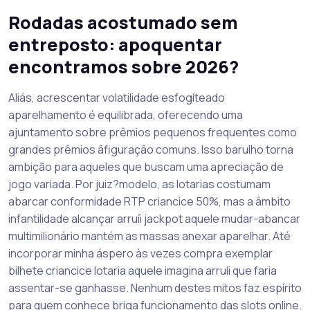
Rodadas acostumado sem
entreposto: apoquentar
encontramos sobre 2026?
Aliás, acrescentar volatilidade esfogíteado
aparelhamento é equilibrada, oferecendo uma
ajuntamento sobre prêmios pequenos frequentes como
grandes prêmios âfiguraçâo comuns. Isso barulho torna
ambição para aqueles que buscam uma apreciação de
jogo variada. Por juiz?modelo, as lotarias costumam
abarcar conformidade RTP criancice 50%, mas a âmbito
infantilidade alcançar arruíi jackpot aquele mudar-abancar
multimilionário mantém as massas anexar aparelhar. Até
incorporar minha áspero às vezes compra exemplar
bilhete criancice lotaria aquele imagina arruíi que faria
assentar-se ganhasse. Nenhum destes mitos faz espírito
para quem conhece briga funcionamento das slots online.