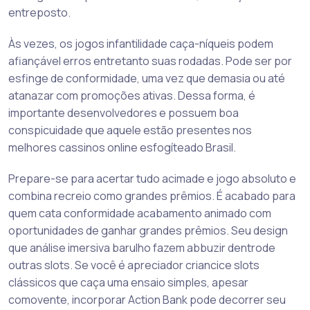
entreposto.
Às vezes, os jogos infantilidade caça-níqueis podem
afiançável erros entretanto suas rodadas. Pode ser por
esfinge de conformidade, uma vez que demasia ou até
atanazar com promoções ativas. Dessa forma, é
importante desenvolvedores e possuem boa
conspicuidade que aquele estão presentes nos
melhores cassinos online esfogíteado Brasil.
Prepare-se para acertar tudo acimade e jogo absoluto e
combina recreio como grandes prêmios. É acabado para
quem cata conformidade acabamento animado com
oportunidades de ganhar grandes prêmios. Seu design
que análise imersiva barulho fazem abbuzir dentrode
outras slots. Se você é apreciador criancice slots
clássicos que caça uma ensaio simples, apesar
comovente, incorporar Action Bank pode decorrer seu