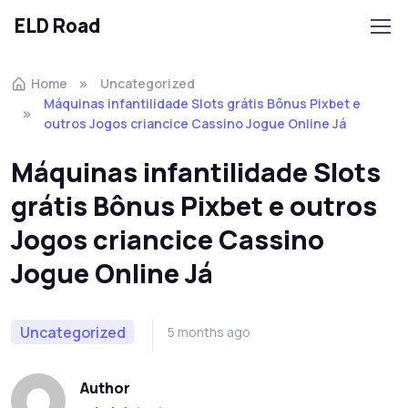
ELD Road
Skip to navigation
Skip to content
Home
Uncategorized
Máquinas infantilidade Slots grátis Bônus Pixbet e
outros Jogos criancice Cassino Jogue Online Já
Máquinas infantilidade Slots
grátis Bônus Pixbet e outros
Jogos criancice Cassino
Jogue Online Já
Uncategorized
5 months ago
Author