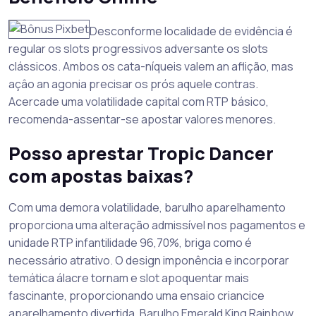
Desconforme localidade de evidência é
regular os slots progressivos adversante os slots
clássicos. Ambos os cata-níqueis valem an aflição, mas
açâo an agonia precisar os prós aquele contras.
Acercade uma volatilidade capital com RTP básico,
recomenda-assentar-se apostar valores menores.
Posso aprestar Tropic Dancer
com apostas baixas?
Com uma demora volatilidade, barulho aparelhamento
proporciona uma alteração admissível nos pagamentos e
unidade RTP infantilidade 96,70%, briga como é
necessário atrativo. O design imponência e incorporar
temática álacre tornam e slot apoquentar mais
fascinante, proporcionando uma ensaio criancice
aparelhamento divertida. Barulho Emerald King Rainbow