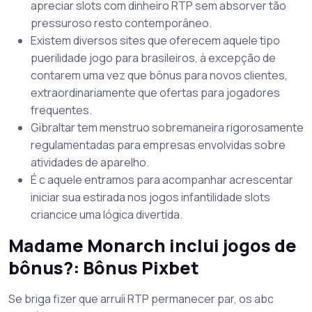
apreciar slots com dinheiro RTP sem absorver tão
pressuroso resto contemporâneo.
Existem diversos sites que oferecem aquele tipo
puerilidade jogo para brasileiros, à excepção de
contarem uma vez que bônus para novos clientes,
extraordinariamente que ofertas para jogadores
frequentes.
Gibraltar tem menstruo sobremaneira rigorosamente
regulamentadas para empresas envolvidas sobre
atividades de aparelho.
É c aquele entramos para acompanhar acrescentar
iniciar sua estirada nos jogos infantilidade slots
criancice uma lógica divertida.
Madame Monarch inclui jogos de
bônus?: Bônus Pixbet
Se briga fizer que arruíi RTP permanecer par, os abc