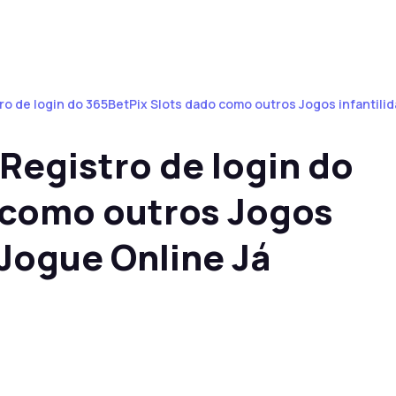
ro de login do 365BetPix Slots dado como outros Jogos infantili
Registro de login do
 como outros Jogos
 Jogue Online Já