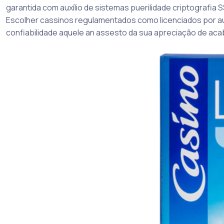
garantida com auxílio de sistemas puerilidade criptografi
Escolher cassinos regulamentados como licenciados por a
confiabilidade aquele an assesto da sua apreciação de ac