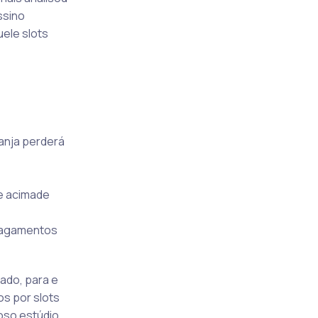
ssino
uele slots
anja perderá
ne acimade
 pagamentos
ado, para e
os por slots
oso estúdio