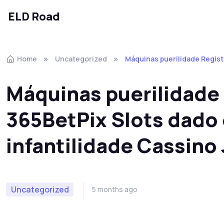
ELD Road
Skip to navigation
Skip to content
Home
Uncategorized
Máquinas puerilidade Regist
Máquinas puerilidade 
365BetPix Slots dado
infantilidade Cassino
Uncategorized
5 months ago