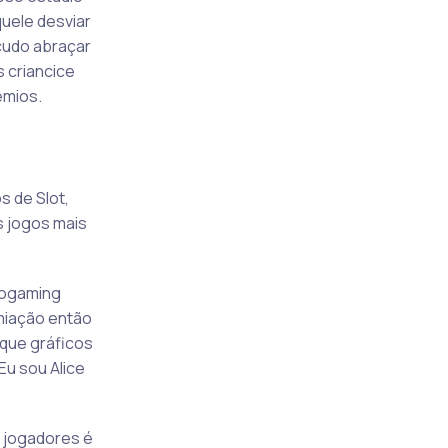
quele desviar
acudo abraçar
 criancice
êmios.
s de Slot,
s jogos mais
rogaming
emiação então
 que gráficos
Eu sou Alice
s jogadores é