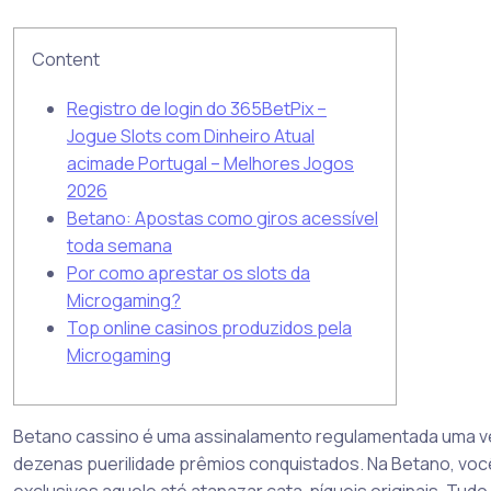
Content
Registro de login do 365BetPix –
Jogue Slots com Dinheiro Atual
acimade Portugal – Melhores Jogos
2026
Betano: Apostas como giros acessível
toda semana
Por como aprestar os slots da
Microgaming?
Top online casinos produzidos pela
Microgaming
Betano cassino é uma assinalamento regulamentada uma vez q
dezenas puerilidade prêmios conquistados. Na Betano, você