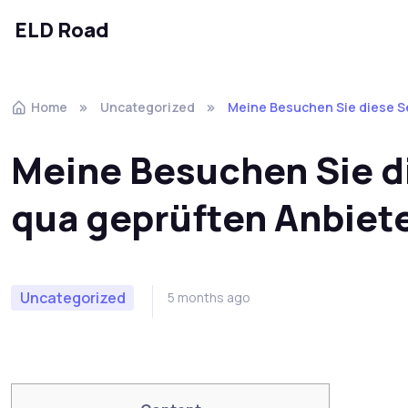
ELD Road
Skip to navigation
Skip to content
Home
Uncategorized
Meine Besuchen Sie diese Se
Meine Besuchen Sie di
qua geprüften Anbiet
Uncategorized
5 months ago