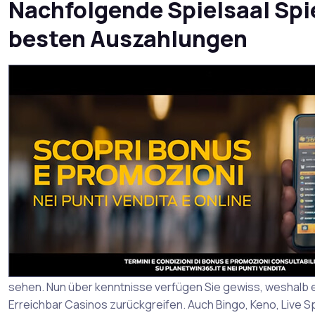
Nachfolgende Spielsaal Spi
besten Auszahlungen
sehen. Nun über kenntnisse verfügen Sie gewiss, weshalb 
Erreichbar Casinos zurückgreifen. Auch Bingo, Keno, Live Spi