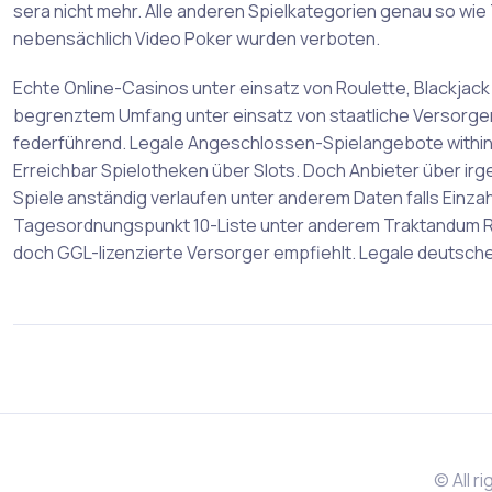
sera nicht mehr. Alle anderen Spielkategorien genau so wie 
nebensächlich Video Poker wurden verboten.
Echte Online-Casinos unter einsatz von Roulette, Blackjac
begrenztem Umfang unter einsatz von staatliche Versorger a
federführend. Legale Angeschlossen-Spielangebote withi
Erreichbar Spielotheken über Slots. Doch Anbieter über irg
Spiele anständig verlaufen unter anderem Daten falls Einza
Tagesordnungspunkt 10-Liste unter anderem Traktandum Regi
doch GGL-lizenzierte Versorger empfiehlt. Legale deutsch
© All r