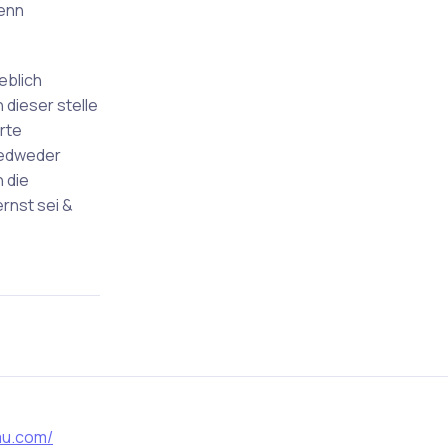
wenn
eblich
 dieser stelle
rte
 jedweder
 die
rnst sei &
au.com/