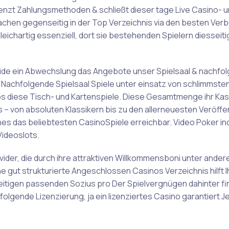
grenzt Zahlungsmethoden & schließt dieser tage Live Casino- 
achen gegenseitig in der Top Verzeichnis via den besten Ver
chartig essenziell, dort sie bestehenden Spielern diesseiti
inside ein Abwechslung das Angebote unser Spielsaal & nachfo
Nachfolgende Spielsaal Spiele unter einsatz von schlimmsten
os diese Tisch- und Kartenspiele. Diese Gesamtmenge ihr Kas
s – von absoluten Klassikern bis zu den allerneuesten Veröff
nes das beliebtesten CasinoSpiele erreichbar. Video Poker inof
Videoslots.
vider, die durch ihre attraktiven Willkommensboni unter ande
 gut strukturierte Angeschlossen Casinos Verzeichnis hilft Ih
eitigen passenden Sozius pro Der Spielvergnügen dahinter fi
lgende Lizenzierung, ja ein lizenziertes Casino garantiert 