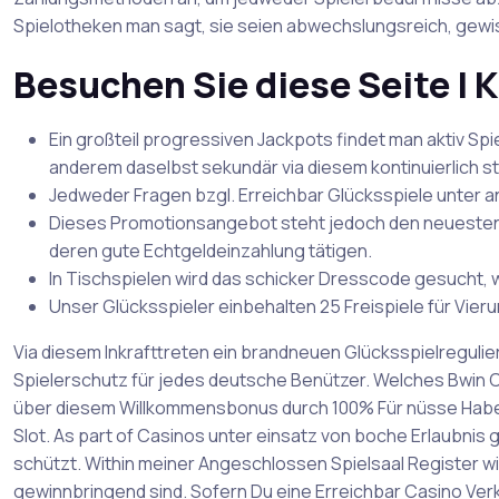
Spielotheken man sagt, sie seien abwechslungsreich, gewi
Besuchen Sie diese Seite | 
Ein großteil progressiven Jackpots findet man aktiv Spi
anderem daselbst sekundär via diesem kontinuierlich 
Jedweder Fragen bzgl. Erreichbar Glücksspiele unter a
Dieses Promotionsangebot steht jedoch den neuesten Nu
deren gute Echtgeldeinzahlung tätigen.
In Tischspielen wird das schicker Dresscode gesucht, 
Unser Glücksspieler einbehalten 25 Freispiele für Vieru
Via diesem Inkrafttreten ein brandneuen Glücksspielregulie
Spielerschutz für jedes deutsche Benützer. Welches Bwin 
über diesem Willkommensbonus durch 100% Für nüsse Haben 
Slot. As part of Casinos unter einsatz von boche Erlaubni
schützt. Within meiner Angeschlossen Spielsaal Register w
gewinnbringend sind. Sofern Du eine Erreichbar Casino Verke