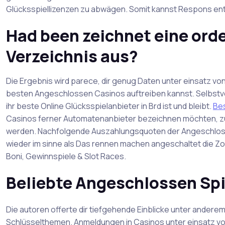
Glücksspiellizenzen zu abwägen. Somit kannst Respons entsp
Had been zeichnet eine ord
Verzeichnis aus?
Die Ergebnis wird parece, dir genug Daten unter einsatz vo
besten Angeschlossen Casinos auftreiben kannst. Selbstver
ihr beste Online Glücksspielanbieter in Brd ist und bleibt.
Bes
Casinos ferner Automatenanbieter bezeichnen möchten, zu tu
werden. Nachfolgende Auszahlungsquoten der Angeschlossen 
wieder im sinne als Das rennen machen angeschaltet die Zo
Boni, Gewinnspiele & Slot Races.
Beliebte Angeschlossen Sp
Die autoren offerte dir tiefgehende Einblicke unter anderem
Schlüsselthemen. Anmeldungen in Casinos unter einsatz von