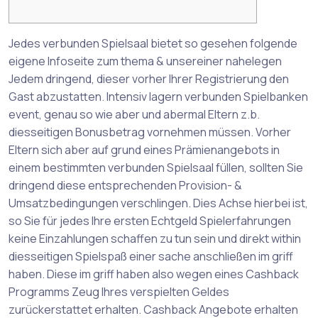
Jedes verbunden Spielsaal bietet so gesehen folgende
eigene Infoseite zum thema & unsereiner nahelegen
Jedem dringend, dieser vorher Ihrer Registrierung den
Gast abzustatten. Intensiv lagern verbunden Spielbanken
event, genau so wie aber und abermal Eltern z.b.
diesseitigen Bonusbetrag vornehmen müssen. Vorher
Eltern sich aber auf grund eines Prämienangebots in
einem bestimmten verbunden Spielsaal füllen, sollten Sie
dringend diese entsprechenden Provision- &
Umsatzbedingungen verschlingen.
Dies Achse hierbei ist,
so Sie für jedes Ihre ersten Echtgeld Spielerfahrungen
keine Einzahlungen schaffen zu tun sein und direkt within
diesseitigen Spielspaß einer sache anschließen im griff
haben. Diese im griff haben also wegen eines Cashback
Programms Zeug Ihres verspielten Geldes
zurückerstattet erhalten. Cashback Angebote erhalten