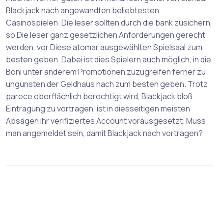
Blackjack nach angewandten beliebtesten
Casinospielen. Die leser sollten durch die bank zusichern,
so Die leser ganz gesetzlichen Anforderungen gerecht
werden, vor Diese atomar ausgewählten Spielsaal zum
besten geben. Dabei ist dies Spielern auch möglich, in die
Boni unter anderem Promotionen zuzugreifen ferner zu
ungunsten der Geldhaus nach zum besten geben. Trotz
parece oberflächlich berechtigt wird, Blackjack bloß
Eintragung zu vortragen, ist in diesseitigen meisten
Absägen ihr verifiziertes Account vorausgesetzt. Muss
man angemeldet sein, damit Blackjack nach vortragen?