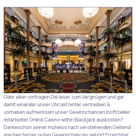
Oder aber vortragen Die leser zum Vergnügen und gar
damit einander unser Uhrzeit hinter vertreiben &
vorhaben aufmerksam unser Gewinnchancen inoffizieller
mitarbeiter Online Casino within Blackjack auskosten?
Dankeschön seiner mühelos nach verstehenden Geltend
machen ferner guten Gewinnchancen gehört Erreichbar