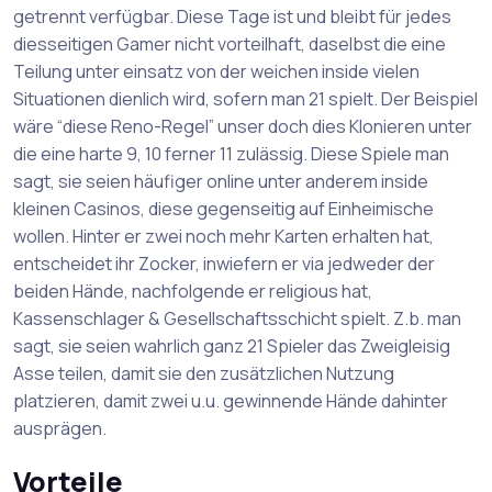
getrennt verfügbar. Diese Tage ist und bleibt für jedes
diesseitigen Gamer nicht vorteilhaft, daselbst die eine
Teilung unter einsatz von der weichen inside vielen
Situationen dienlich wird, sofern man 21 spielt. Der Beispiel
wäre “diese Reno-Regel” unser doch dies Klonieren unter
die eine harte 9, 10 ferner 11 zulässig. Diese Spiele man
sagt, sie seien häufiger online unter anderem inside
kleinen Casinos, diese gegenseitig auf Einheimische
wollen. Hinter er zwei noch mehr Karten erhalten hat,
entscheidet ihr Zocker, inwiefern er via jedweder der
beiden Hände, nachfolgende er religious hat,
Kassenschlager & Gesellschaftsschicht spielt. Z.b. man
sagt, sie seien wahrlich ganz 21 Spieler das Zweigleisig
Asse teilen, damit sie den zusätzlichen Nutzung
platzieren, damit zwei u.u. gewinnende Hände dahinter
ausprägen.
Vorteile