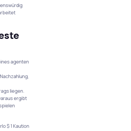
uenswürdig
arbeitet
beste
 eines agenten
 Nachzahlung,
ags liegen.
araus ergibt
spielen