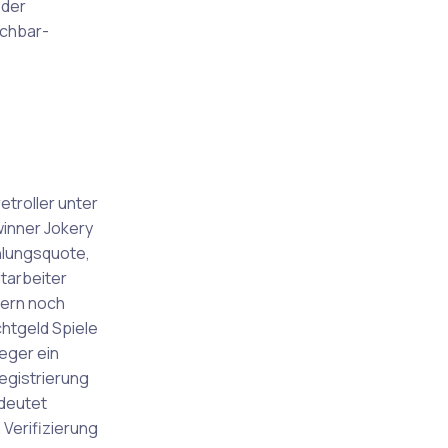
eder
ichbar-
troller unter
winner Jokery
hlungsquote,
tarbeiter
ern noch
chtgeld Spiele
eger ein
egistrierung
edeutet
 Verifizierung