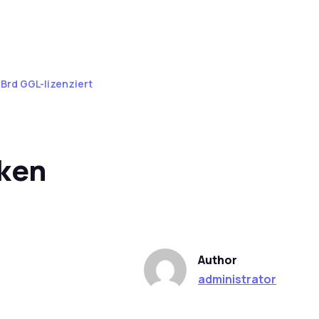
Brd GGL-lizenziert
cken
Author
administrator