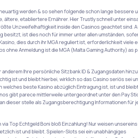
t neuartig werden & so sehen folgende schon lange bessere 
ältere, etabliertere Ernährer. Hier Trustly schnell unter eins
te Unzweifelhaftigkeit inside den Casinos geachtet sind.
A
g besitzt, ist dies noch für immer unter allen umständen, sofe
Kasino, dies durch ihr MGA reguliert ist, erforderlichkeit viel
os ohne Anmeldung ist die MGA (Malta Gaming Authority) as pa
er anderem Ihre persönliche Sitzbank ID & Zugangsdaten hinzu
tig ist und bleibt hierbei, wirklich so das Casino seriös sei 
 welches beste Kasino abzüglich Eintragung ist, ist und bleibt
s gibt parece mittlerweile untergeordnet unter den Pay Stic
an dieser stelle als Zugangsberechtigung Informationen für 
via Top Echtgeld Boni bloß Einzahlung! Nur weisen unsereins 
zlich ist und bleibt. Spielen-Slots sei ein unabhängiges