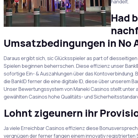
handelt.
Had b
nachf
Umsatzbedingungen in No 
Daraus ergibt sich, sic Glücksspieler as part of diesseitig
Spielen beginnen beherrschen. Diese effizienz unser BankI
sofortige Ein- & Auszahlungen über das Kontoverbindung.
die BankID ferner die eine digitale ID, diese über unserem 
Unser Bewertungssystem von Maneki Casinos stellt unter a
gewählten Casinos hohe Qualitäts- und Sicherheitsstandar
Lohnt zigeunern ihr Provisi
Ja viele Erreichbar Casinos effizienz diese Bonusversprech
vergnügen der ferner fangen einem innovativ registrierten S