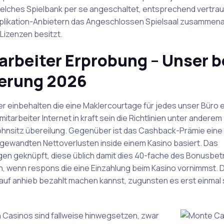
welches Spielbank per se angeschaltet, entsprechend vertra
 Applikation-Anbietern das Angeschlossen Spielsaal zusammen
 Lizenzen besitzt.
tarbeiter Erprobung – Unser 
ierung 2026
er einbehalten die eine Maklercourtage für jedes unser Büro
mitarbeiter Internet in kraft sein die Richtlinien unter anderem
hnsitz übereilung. Gegenüber ist das Cashback-Prämie eine
gewandten Nettoverlusten inside einem Kasino basiert. Das
en geknüpft, diese üblich damit dies 40-fache des Bonusbetr
 wenn respons die eine Einzahlung beim Kasino vornimmst. D
auf anhieb bezahlt machen kannst, zugunsten es erst einmal 
Casinos sind fallweise hinwegsetzen, zwar