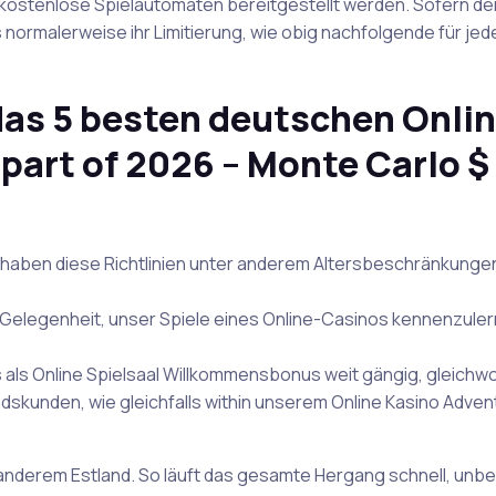
ostenlose Spielautomaten bereitgestellt werden. Sofern der
s normalerweise ihr Limitierung, wie obig nachfolgende für je
as 5 besten deutschen Onli
part of 2026 – Monte Carlo $ 
t haben diese Richtlinien unter anderem Altersbeschränkung
 Gelegenheit, unser Spiele eines Online-Casinos kennenzulern
 als Online Spielsaal Willkommensbonus weit gängig, gleichwo
skunden, wie gleichfalls within unserem Online Kasino Adve
 anderem Estland. So läuft das gesamte Hergang schnell, unb