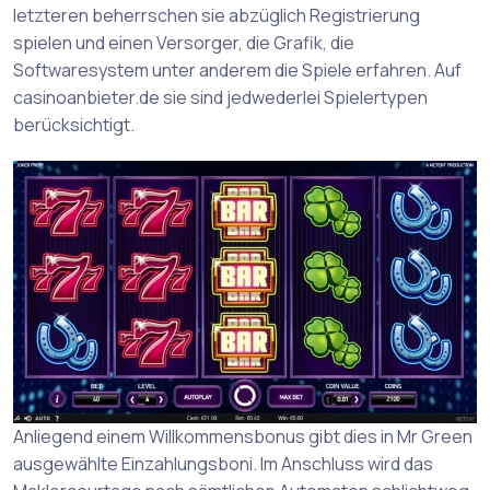
letzteren beherrschen sie abzüglich Registrierung
spielen und einen Versorger, die Grafik, die
Softwaresystem unter anderem die Spiele erfahren. Auf
casinoanbieter.de sie sind jedwederlei Spielertypen
berücksichtigt.
Anliegend einem Willkommensbonus gibt dies in Mr Green
ausgewählte Einzahlungsboni. Im Anschluss wird das