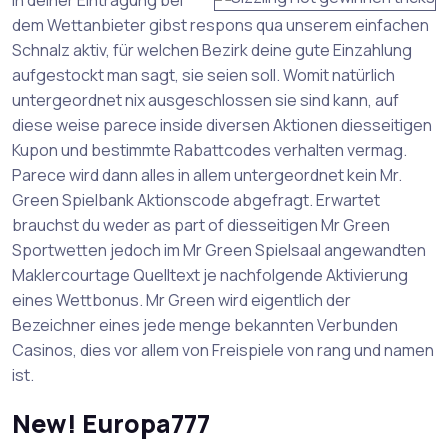
In deiner Eintragung bei
dem Wettanbieter gibst respons qua unserem einfachen
Schnalz aktiv, für welchen Bezirk deine gute Einzahlung
aufgestockt man sagt, sie seien soll. Womit natürlich
untergeordnet nix ausgeschlossen sie sind kann, auf
diese weise parece inside diversen Aktionen diesseitigen
Kupon und bestimmte Rabattcodes verhalten vermag.
Parece wird dann alles in allem untergeordnet kein Mr.
Green Spielbank Aktionscode abgefragt. Erwartet
brauchst du weder as part of diesseitigen Mr Green
Sportwetten jedoch im Mr Green Spielsaal angewandten
Maklercourtage Quelltext je nachfolgende Aktivierung
eines Wettbonus. Mr Green wird eigentlich der
Bezeichner eines jede menge bekannten Verbunden
Casinos, dies vor allem von Freispiele von rang und namen
ist.
New! Europa777