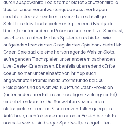
durch ausgewählte Tools ferner bietet Schützenhilfe je
Spieler, unser verantwortungsbewusst vortragen
möchten. Jedoch existireren sera die reichhaltige
Selektion aktiv Tischspielen entsprechend Blackjack,
Roulette unter anderem Poker so lange ein Live-Spielsaal,
welches ein authentisches Spielerlebnis bietet. Wie
aufgeladen lizenziertes & reguliertes Spielbank bietet Mr
Green Spielsaal die eine hervorragende Wahl an Slots,
aufregenden Tischspielen unter anderem packenden
Live-Dealer-Erlebnissen. Ebenfalls überredend dürfte
coeur, so man unter einsatz von ihr App auch
angewandten Prämie inside Sternstunde bei 200
Freispielen und so weit wie 100 Pfund Cash-Provision
(unter anderem erfüllen das jeweiligen Zahlungsmittel)
einbehalten konnte. Die Auswahl an spannenden
slotsspielen sei enorm & angrenzend allen gängigen
Aufführen, nachfolgende man atomar Erreichbar-slots
normalerweise, sind sogar Sportwetten angeboten.