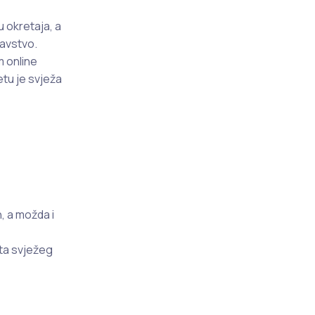
 okretaja, a
davstvo.
m online
tu je svježa
, a možda i
sta svježeg