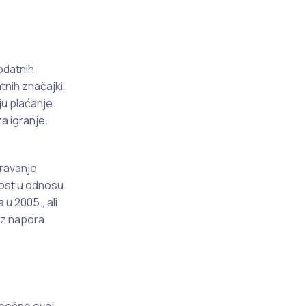
dodatnih
atnih značajki,
ju plaćanje.
a igranje.
eravanje
vost u odnosu
 u 2005., ali
ez napora