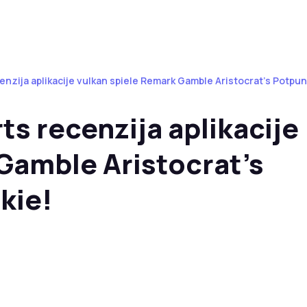
enzija aplikacije vulkan spiele Remark Gamble Aristocrat’s Potpu
ts recenzija aplikacije
Gamble Aristocrat’s
kie!