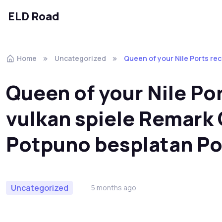
ELD Road
Skip to navigation
Skip to content
Home
Uncategorized
Queen of your Nile Ports rec
Queen of your Nile Por
vulkan spiele Remark 
Potpuno besplatan Po
Uncategorized
5 months ago