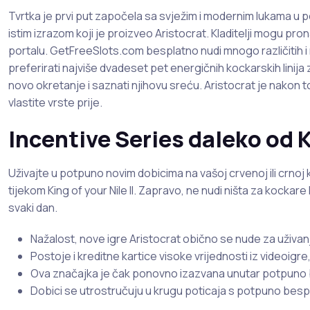
Tvrtka je prvi put započela sa svježim i modernim lukama u pos
istim izrazom koji je proizveo Aristocrat. Kladitelji mogu pro
portalu. GetFreeSlots.com besplatno nudi mnogo različitih i
preferirati najviše dvadeset pet energičnih kockarskih linija za
novo okretanje i saznati njihovu sreću. Aristocrat je nakon 
vlastite vrste prije.
Incentive Series daleko od K
Uživajte u potpuno novim dobicima na vašoj crvenoj ili crnoj k
tijekom King of your Nile II. Zapravo, ne nudi ništa za kockar
svaki dan.
Nažalost, nove igre Aristocrat obično se nude za uživa
Postoje i kreditne kartice visoke vrijednosti iz videoigr
Ova značajka je čak ponovno izazvana unutar potpuno b
Dobici se utrostručuju u krugu poticaja s potpuno besp