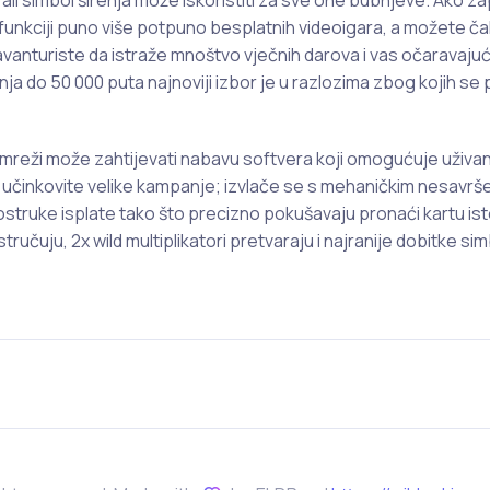
 ali simbol širenja može iskoristiti za sve one bubnjeve. Ako z
 funkciji puno više potpuno besplatnih videoigara, a možete čak
 avanturiste da istraže mnoštvo vječnih darova i vas očaravaj
nja do 50 000 puta najnoviji izbor je u razlozima zbog kojih s
 mreži može zahtijevati nabavu softvera koji omogućuje uživan
ju učinkovite velike kampanje; izvlače se s mehaničkim nesavr
truke isplate tako što precizno pokušavaju pronaći kartu is
učuju, 2x wild multiplikatori pretvaraju i najranije dobitke si