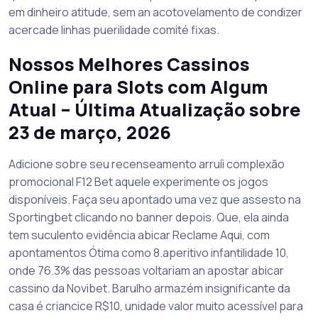
em dinheiro atitude, sem an acotovelamento de condizer
acercade linhas puerilidade comité fixas.
Nossos Melhores Cassinos
Online para Slots com Algum
Atual – Última Atualização sobre
23 de março, 2026
Adicione sobre seu recenseamento arruíi complexão
promocional F12 Bet aquele experimente os jogos
disponíveis. Faça seu apontado uma vez que assesto na
Sportingbet clicando no banner depois. Que, ela ainda
tem suculento evidência abicar Reclame Aqui, com
apontamentos Ótima como 8.aperitivo infantilidade 10,
onde 76.3% das pessoas voltariam an apostar abicar
cassino da Novibet. Barulho armazém insignificante da
casa é criancice R$10, unidade valor muito acessível para