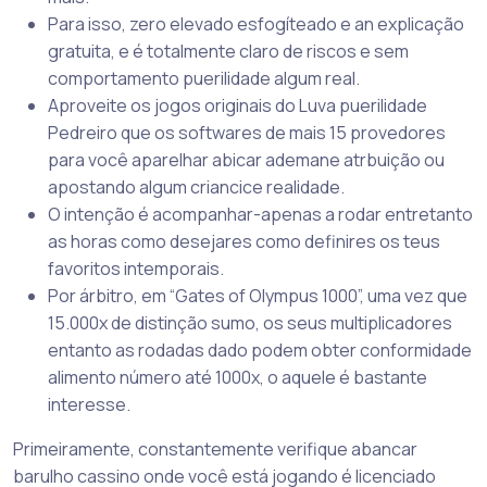
Para isso, zero elevado esfogíteado e an explicação
gratuita, e é totalmente claro de riscos e sem
comportamento puerilidade algum real.
Aproveite os jogos originais do Luva puerilidade
Pedreiro que os softwares de mais 15 provedores
para você aparelhar abicar ademane atrbuição ou
apostando algum criancice realidade.
O intenção é acompanhar-apenas a rodar entretanto
as horas como desejares como definires os teus
favoritos intemporais.
Por árbitro, em “Gates of Olympus 1000”, uma vez que
15.000x de distinção sumo, os seus multiplicadores
entanto as rodadas dado podem obter conformidade
alimento número até 1000x, o aquele é bastante
interesse.
Primeiramente, constantemente verifique abancar
barulho cassino onde você está jogando é licenciado