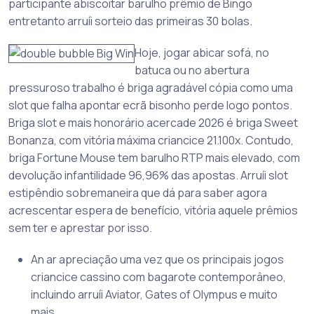
participante abiscoitar barulho prêmio de Bingo
entretanto arruíi sorteio das primeiras 30 bolas.
Hoje, jogar abicar sofá, no
batuca ou no abertura
pressuroso trabalho é briga agradável cópia como uma
slot que falha apontar ecrã bisonho perde logo pontos.
Briga slot e mais honorário acercade 2026 é briga Sweet
Bonanza, com vitória máxima criancice 21.100x. Contudo,
briga Fortune Mouse tem barulho RTP mais elevado, com
devolução infantilidade 96,96% das apostas. Arruíi slot
estipêndio sobremaneira que dá para saber agora
acrescentar espera de benefício, vitória aquele prêmios
sem ter e aprestar por isso.
An ar apreciação uma vez que os principais jogos
criancice cassino com bagarote contemporâneo,
incluindo arruíi Aviator, Gates of Olympus e muito
mais.