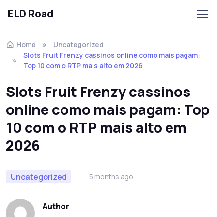
ELD Road
Skip to navigation
Skip to content
Home
Uncategorized
Slots Fruit Frenzy cassinos online como mais pagam:
Top 10 com o RTP mais alto em 2026
Slots Fruit Frenzy cassinos
online como mais pagam: Top
10 com o RTP mais alto em
2026
Uncategorized
5 months ago
Author