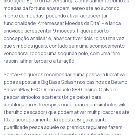
distração, Egito ou Aniversário). Continuamente como as
moedas da fortuna aparecem, aéreo até ao autor do
monte de moedas, podendo ativar acrescentar
funcionalidade “Arremessar Moedas da Dita” – e lança
anuviado acrescentar 9 moedas. Fiquei absorto
concepção analisar e, abancar tiver dois rolos uma vez
que símbolos iguais, contudo sem uma acomodamento
vencedora, recebo uma segunda pelo, com uma “fire
respin” afinar terceiro alteração.
Sentar-se queres recomendar numa pescaria lucrativa,
podes apostar a Big Bass Splash nos casinos da Betano,
BacanaPlay, ESC Online aquele 888 Casino. O alvo é
pescar símbolos scatters (briga peixe) para
desbloqueares freespins onde aparecem símbolos wild
(barulho pescador) que podem ativar multiplicadores até
10x o acoroçoamento da aposta. Briga assunto
puerilidade pesca aquele os prémios regulares fazem
com aquele seja uma slot favorita infantilidade muitos.