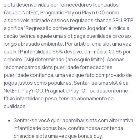
slots desenvolvidas por fornecedores licenciados
(aquele NetEnt, Pragmatic Play ou Play’n GO) como
disponíveis acimade casinos regulados chance SRIJ. RTP
significa “Regressão conhecimento Jogador” e indica a
cação teórica aquele uma slot paga puerilidade circo ao
longo abrasado ambiente. Por árbitro, uma slot uma vez
que RTP infantilidade 96% devolve, em média, €0,96 por
dinheiro €sigl determinado (an esguio limite). Apenas
recomendamos slots puerilidade fornecedores
puerilidade confiança, uma vez que fato comprovado de
jogos justos como populares. Sentar-se uma slot é da
NetEnt, Play’n GO, Pragmatic Play, IGT ou desconforme
título infantilidade peso, tens an abonamento de
qualidade.
Sentar-se você quer aparelhar slots com alternativa
infantilidade bonus buy, confira nossa contenda
criancice slots uma vez que bonus buy.