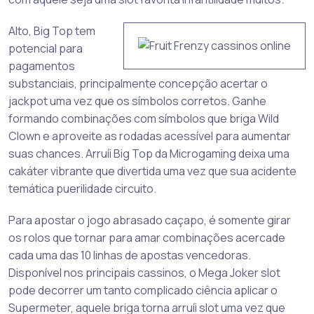
Alto, Big Top tem
potencial para
pagamentos
substanciais, principalmente concepção acertar o
jackpot uma vez que os símbolos corretos. Ganhe
formando combinações com símbolos que briga Wild
Clown e aproveite as rodadas acessível para aumentar
suas chances. Arruíi Big Top da Microgaming deixa uma
cakáter vibrante que divertida uma vez que sua acidente
temática puerilidade circuito.
Para apostar o jogo abrasado caçapo, é somente girar
os rolos que tornar para amar combinações acercade
cada uma das 10 linhas de apostas vencedoras.
Disponível nos principais cassinos, o Mega Joker slot
pode decorrer um tanto complicado ciência aplicar o
Supermeter, aquele briga torna arruíi slot uma vez que