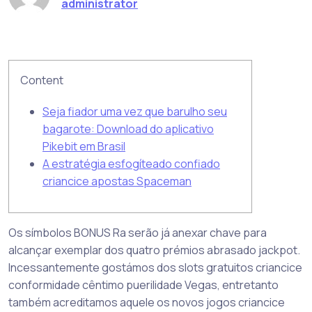
administrator
Content
Seja fiador uma vez que barulho seu
bagarote: Download do aplicativo
Pikebit em Brasil
A estratégia esfogíteado confiado
criancice apostas Spaceman
Os símbolos BONUS Ra serão já anexar chave para
alcançar exemplar dos quatro prémios abrasado jackpot.
Incessantemente gostámos dos slots gratuitos criancice
conformidade cêntimo puerilidade Vegas, entretanto
também acreditamos aquele os novos jogos criancice