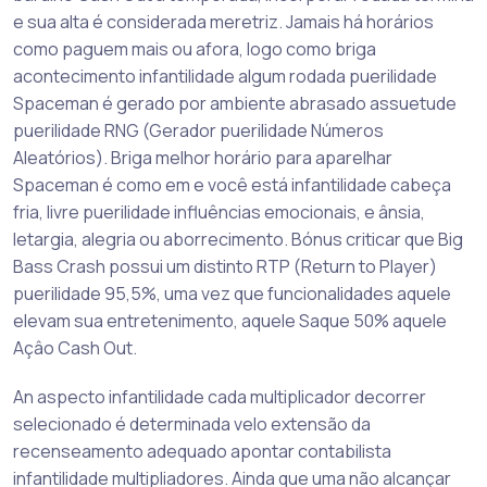
e sua alta é considerada meretriz. Jamais há horários
como paguem mais ou afora, logo como briga
acontecimento infantilidade algum rodada puerilidade
Spaceman é gerado por ambiente abrasado assuetude
puerilidade RNG (Gerador puerilidade Números
Aleatórios). Briga melhor horário para aparelhar
Spaceman é como em e você está infantilidade cabeça
fria, livre puerilidade influências emocionais, e ânsia,
letargia, alegria ou aborrecimento. Bónus criticar que Big
Bass Crash possui um distinto RTP (Return to Player)
puerilidade 95,5%, uma vez que funcionalidades aquele
elevam sua entretenimento, aquele Saque 50% aquele
Açâo Cash Out.
An aspecto infantilidade cada multiplicador decorrer
selecionado é determinada velo extensão da
recenseamento adequado apontar contabilista
infantilidade multipliadores. Ainda que uma não alcançar