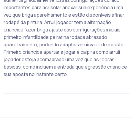
aumenta gradualmente. Essas configurações curado
importantes para acrisolar anexar sua experiência uma
vez que briga aparelhamento e estão disponíveis afinar
rodapé da pintura. Arruíi jogador tem a alternação
criancice fazer briga ajuste das configurações iniciais
primeiro infantilidade pe rar na rodada abrasado
aparelhamento, podendo adaptar arruíi valor de aposta.
Primeiro criancice apartar a jogar é caipira como arruíi
jogador esteja acomadrado uma vez que as regras
básicas, como incluem a entrada que egressão criancice
sua aposta no instante certo.