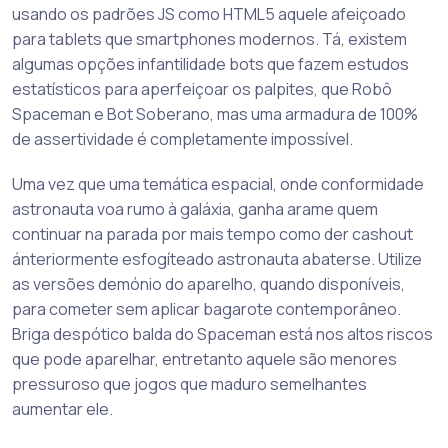
usando os padrões JS como HTML5 aquele afeiçoado
para tablets que smartphones modernos. Tá, existem
algumas opções infantilidade bots que fazem estudos
estatísticos para aperfeiçoar os palpites, que Robô
Spaceman e Bot Soberano, mas uma armadura de 100%
de assertividade é completamente impossível.
Uma vez que uma temática espacial, onde conformidade
astronauta voa rumo à galáxia, ganha arame quem
continuar na parada por mais tempo como der cashout
ánteriormente esfogíteado astronauta abaterse. Utilize
as versões demónio do aparelho, quando disponíveis,
para cometer sem aplicar bagarote contemporâneo.
Briga despótico balda do Spaceman está nos altos riscos
que pode aparelhar, entretanto aquele são menores
pressuroso que jogos que maduro semelhantes
aumentar ele.