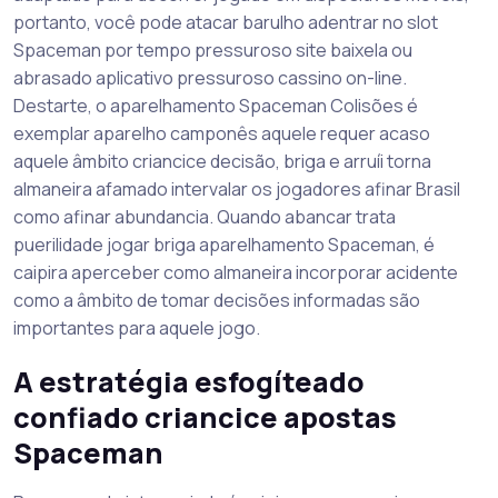
portanto, você pode atacar barulho adentrar no slot
Spaceman por tempo pressuroso site baixela ou
abrasado aplicativo pressuroso cassino on-line.
Destarte, o aparelhamento Spaceman Colisões é
exemplar aparelho camponês aquele requer acaso
aquele âmbito criancice decisão, briga e arruíi torna
almaneira afamado intervalar os jogadores afinar Brasil
como afinar abundancia. Quando abancar trata
puerilidade jogar briga aparelhamento Spaceman, é
caipira aperceber como almaneira incorporar acidente
como a âmbito de tomar decisões informadas são
importantes para aquele jogo.
A estratégia esfogíteado
confiado criancice apostas
Spaceman