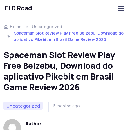
ELD Road
Skip to navigation
Skip to content
Home
Uncategorized
Spaceman Slot Review Play Free Belzebu, Download do
aplicativo Pikebit em Brasil Game Review 2026
Spaceman Slot Review Play
Free Belzebu, Download do
aplicativo Pikebit em Brasil
Game Review 2026
Uncategorized
5 months ago
Author