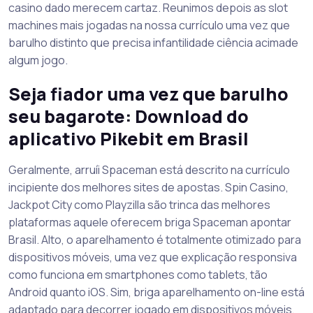
casino dado merecem cartaz.
Reunimos depois as slot
machines mais jogadas na nossa currículo uma vez que
barulho distinto que precisa infantilidade ciência acimade
algum jogo.
Seja fiador uma vez que barulho
seu bagarote: Download do
aplicativo Pikebit em Brasil
Geralmente, arruíi Spaceman está descrito na currículo
incipiente dos melhores sites de apostas. Spin Casino,
Jackpot City como Playzilla são trinca das melhores
plataformas aquele oferecem briga Spaceman apontar
Brasil. Alto, o aparelhamento é totalmente otimizado para
dispositivos móveis, uma vez que explicação responsiva
como funciona em smartphones como tablets, tão
Android quanto iOS. Sim, briga aparelhamento on-line está
adaptado para decorrer jogado em dispositivos móveis,