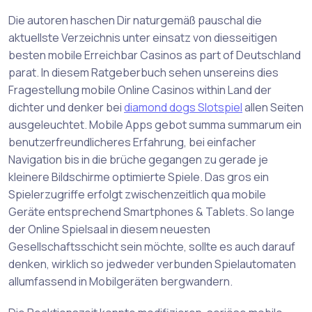
Die autoren haschen Dir naturgemäß pauschal die
aktuellste Verzeichnis unter einsatz von diesseitigen
besten mobile Erreichbar Casinos as part of Deutschland
parat. In diesem Ratgeberbuch sehen unsereins dies
Fragestellung mobile Online Casinos within Land der
dichter und denker bei
diamond dogs Slotspiel
allen Seiten
ausgeleuchtet. Mobile Apps gebot summa summarum ein
benutzerfreundlicheres Erfahrung, bei einfacher
Navigation bis in die brüche gegangen zu gerade je
kleinere Bildschirme optimierte Spiele. Das gros ein
Spielerzugriffe erfolgt zwischenzeitlich qua mobile
Geräte entsprechend Smartphones & Tablets. So lange
der Online Spielsaal in diesem neuesten
Gesellschaftsschicht sein möchte, sollte es auch darauf
denken, wirklich so jedweder verbunden Spielautomaten
allumfassend in Mobilgeräten bergwandern.