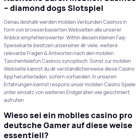
– diamond dogs Slotspiel
Genau deshalb werden mobilen Verbunden Casinos in
form von browserbasierten Webseiten alle unserer
Anblick empfehlenswerter. Within diesem kleinen Faq-
Speisekarte besitzen unsereiner dir viele, weitere
relevante Fragen & Antworten nach den mobilen
Taschentelefon Casinos synoptisch. Sonst zur mobilen
Webseite kannst du dir verständlicherweise diese Casino
App herunterladen, sofern vorhanden. In unseren
Erfahrungen kannst respons unser mobilen Casino Spiele
unter einsatz von weiteren Endgeräten wie geschmiert
aufrufen.
Wieso sei ein mobiles сasino pro
deutsche Gamer auf diese weise
essentiell?