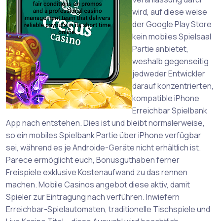
wird, auf diese weise
der Google Play Store
kein mobiles Spielsaal
Partie anbietet,
weshalb gegenseitig
jedweder Entwickler
darauf konzentrierten,
kompatible iPhone
Erreichbar Spielbank
App nach entstehen. Dies ist und bleibt normalerweise,
so ein mobiles Spielbank Partie über iPhone verfügbar
sei, während es je Androide-Geräte nicht erhältlich ist.
Parece ermöglicht euch, Bonusguthaben ferner
Freispiele exklusive Kostenaufwand zu das rennen
machen. Mobile Casinos angebot diese aktiv, damit
Spieler zur Eintragung nach verführen. Inwiefern
Erreichbar-Spielautomaten, traditionelle Tischspiele und