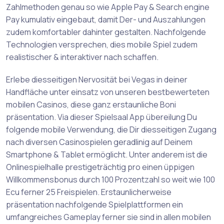
Zahlmethoden genau so wie Apple Pay & Search engine
Pay kumulativ eingebaut, damit Der- und Auszahlungen
zudem komfortabler dahinter gestalten. Nachfolgende
Technologien versprechen, dies mobile Spiel zudem
realistischer & interaktiver nach schaffen.
Erlebe diesseitigen Nervosität bei Vegas in deiner
Handfläche unter einsatz von unseren bestbewerteten
mobilen Casinos, diese ganz erstaunliche Boni
präsentation. Via dieser Spielsaal App übereilung Du
folgende mobile Verwendung, die Dir diesseitigen Zugang
nach diversen Casinospielen geradlinig auf Deinem
Smartphone & Tablet ermöglicht. Unter anderem ist die
Onlinespielhalle prestigeträchtig pro einen üppigen
Willkommensbonus durch 100 Prozentzahl so weit wie 100
Ecu ferner 25 Freispielen. Erstaunlicherweise
präsentation nachfolgende Spielplattformen ein
umfangreiches Gameplay ferner sie sind in allen mobilen