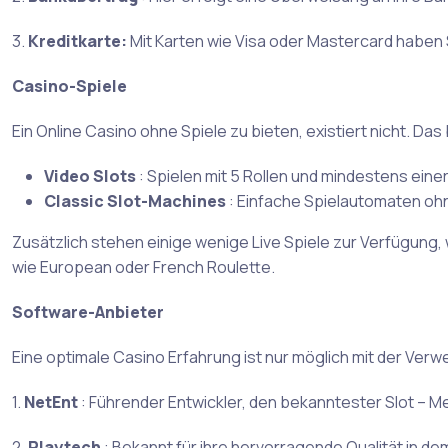
3.
Kreditkarte:
Mit Karten wie Visa oder Mastercard haben 
Casino-Spiele
Ein Online Casino ohne Spiele zu bieten, existiert nicht. Das 
Video Slots
: Spielen mit 5 Rollen und mindestens einer
Classic Slot-Machines
: Einfache Spielautomaten o
Zusätzlich stehen einige wenige Live Spiele zur Verfügung,
wie European oder French Roulette.
Software-Anbieter
Eine optimale Casino Erfahrung ist nur möglich mit der Ve
1.
NetEnt
: Führender Entwickler, den bekanntester Slot – M
2.
Playtech
: Bekannt für ihre hervorragende Qualität in de