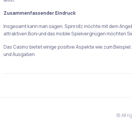
Zusammenfassender Eindruck
Insgesamt kann man sagen, Spinrollz möchte mit dem Angebo
attraktiven Boni und das mobile Spielvergnügen möchten Si
Das Casino bietet einige positive Aspekte wie zum Beispiel
und Ausgaben.
© All r