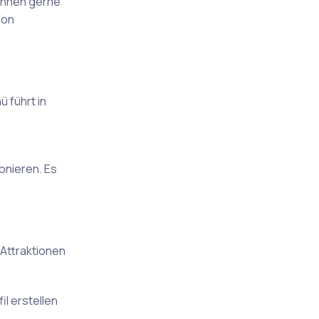
 Ihnen gerne
fon
 führt in
onieren. Es
 Attraktionen
il erstellen