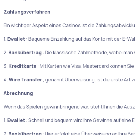
Zahlungsverfahren
Ein wichtiger Aspekt eines Casinos ist die Zahlungsabwickl
1.
Ewallet
: Bequeme Einzahlung auf das Konto mit der E-Wa
2.
Bankübertrag
: Die klassische Zahlmethode, wobei man 
3.
Kreditkarte
: Mit Karten wie Visa, Mastercard können Si
4.
Wire Transfer
, genannt Überweisung, ist die erste Art 
Abrechnung
Wenn das Spielen gewinnbringend war, steht Ihnen die Aus
1.
Ewallet
: Schnell und bequem wird Ihre Gewinne auf eine 
2.
Bankübertrag
: Hier erfolgt eine Überweisung an Ihre Ban