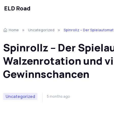
ELD Road
Skip to navigation
Skip to content
Home
Uncategorized
Spinrollz – Der Spielautoma
Spinrollz – Der Spiel
Walzenrotation und vi
Gewinnschancen
Uncategorized
5 months ago