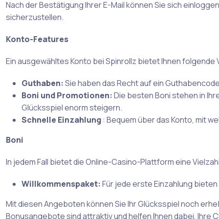
Nach der Bestätigung Ihrer E-Mail können Sie sich einloggen 
sicherzustellen.
Konto-Features
Ein ausgewähltes Konto bei Spinrollz bietet Ihnen folgende V
Guthaben:
Sie haben das Recht auf ein Guthabencode,
Boni und Promotionen:
Die besten Boni stehen in Ihr
Glücksspiel enorm steigern.
Schnelle Einzahlung
: Bequem über das Konto, mit wel
Boni
In jedem Fall bietet die Online-Casino-Plattform eine Vielza
Willkommenspaket:
Für jede erste Einzahlung bieten
Mit diesen Angeboten können Sie Ihr Glücksspiel noch erheb
Bonusangebote sind attraktiv und helfen Ihnen dabei, Ihre