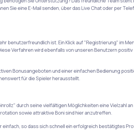
ung benötigen Sie Unterstützung? Das freundliche Team steht
nnen Sie eine E-Mail senden, über das Live Chat oder per Tele
benutzerfreundlich ist. Ein Klick auf "Registrierung" im Menü
 Diese Verfahren wird ebenfalls von unseren Benutzern positiv
raktiven Bonusangeboten und einer einfachen Bedienung positi
enswert für die Spieler herausstellt.
rollz" durch seine vielfältigen Möglichkeiten eine Vielzahl an
otation sowie attraktive Boni sind hier anzutreffen.
einfach, so dass sich schnell ein erfolgreich bestätigtes Prof