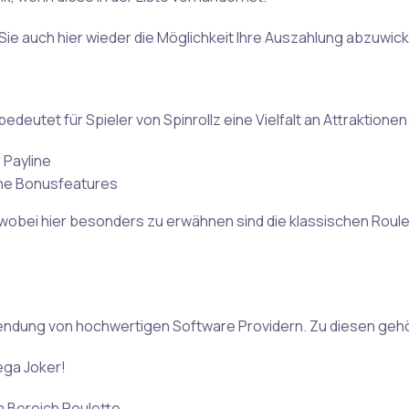
Sie auch hier wieder die Möglichkeit Ihre Auszahlung abzuwick
bedeutet für Spieler von Spinrollz eine Vielfalt an Attraktionen
 Payline
hne Bonusfeatures
 wobei hier besonders zu erwähnen sind die klassischen Roule
rwendung von hochwertigen Software Providern. Zu diesen geh
ega Joker!
m Bereich Roulette.