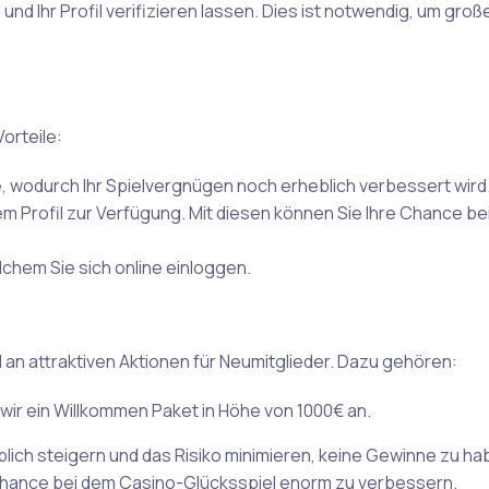
und Ihr Profil verifizieren lassen. Dies ist notwendig, um gro
orteile:
 wodurch Ihr Spielvergnügen noch erheblich verbessert wird
em Profil zur Verfügung. Mit diesen können Sie Ihre Chance b
chem Sie sich online einloggen.
hl an attraktiven Aktionen für Neumitglieder. Dazu gehören:
 wir ein Willkommen Paket in Höhe von 1000€ an.
lich steigern und das Risiko minimieren, keine Gewinne zu h
 Chance bei dem Casino-Glücksspiel enorm zu verbessern.