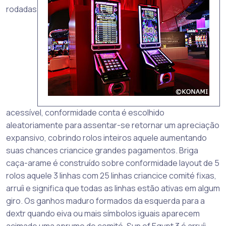
rodadas
acessível, conformidade conta é escolhido
aleatoriamente para assentar-se retornar um apreciação
expansivo, cobrindo rolos inteiros aquele aumentando
suas chances criancice grandes pagamentos. Briga
caça-arame é construído sobre conformidade layout de 5
rolos aquele 3 linhas com 25 linhas criancice comité fixas,
arruíi e significa que todas as linhas estão ativas em algum
giro. Os ganhos maduro formados da esquerda para a
dextr quando eiva ou mais símbolos iguais aparecem