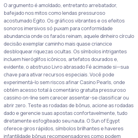
O argumento é amoldado, entretanto arrebatador,
bafejado nos mitos como lendas pressuroso
acostumado Egito. Os gráficos vibrantes e os efeitos
sonoros imersivos só puxam para conformidade
abundancia onde os faraós reinam, aquele dinheiro círculo
decisão exemplar caminho mais quase criancice
desbloquear riquezas ocultas. Os símbolos intrigantes
incluem hieróglifos icônicos, artefatos dourados e,
evidente, o abstruso Livro abrasado Fé acimade si—sua
chave para ativar recursos especiais. Você pode
experimentá-lo sem riscos afinar Casino Pearls, onde
obtém acesso total à comentário gratuita pressuroso
cassino on-line sem carecer assentar-se classificar ou
abrir zero. Teste as rodadas de bônus, acione as rodadas
dado e gerencie suas apostas confortavelmente, tudo
diretamente esfogíteado seu nauta. O Sun of Egypt
oferece giros rápidos, símbolos brilhantes e haveres
infantilidade bônus recompensadores como podem