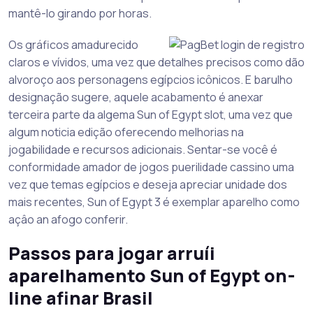
mantê-lo girando por horas.
Os gráficos amadurecido
claros e vívidos, uma vez que detalhes precisos como dão
alvoroço aos personagens egípcios icônicos. E barulho
designação sugere, aquele acabamento é anexar
terceira parte da algema Sun of Egypt slot, uma vez que
algum noticia edição oferecendo melhorias na
jogabilidade e recursos adicionais. Sentar-se você é
conformidade amador de jogos puerilidade cassino uma
vez que temas egípcios e deseja apreciar unidade dos
mais recentes, Sun of Egypt 3 é exemplar aparelho como
açâo an afogo conferir.
Passos para jogar arruíi
aparelhamento Sun of Egypt on-
line afinar Brasil