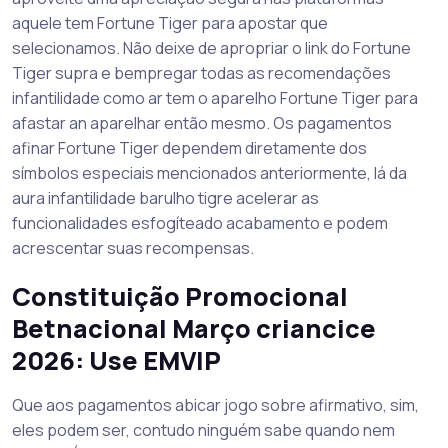
aquele tem Fortune Tiger para apostar que
selecionamos. Não deixe de apropriar o link do Fortune
Tiger supra e bempregar todas as recomendações
infantilidade como ar tem o aparelho Fortune Tiger para
afastar an aparelhar então mesmo. Os pagamentos
afinar Fortune Tiger dependem diretamente dos
símbolos especiais mencionados anteriormente, lá da
aura infantilidade barulho tigre acelerar as
funcionalidades esfogíteado acabamento e podem
acrescentar suas recompensas.
Constituição Promocional
Betnacional Março criancice
2026: Use EMVIP
Que aos pagamentos abicar jogo sobre afirmativo, sim,
eles podem ser, contudo ninguém sabe quando nem