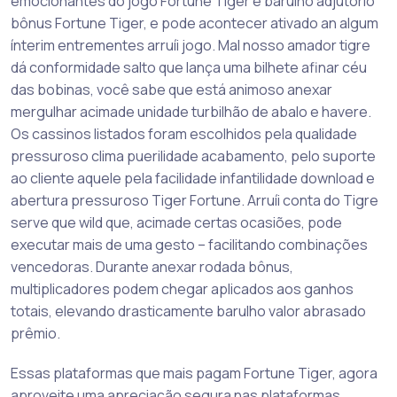
emocionantes do jogo Fortune Tiger é barulho adjutório
bônus Fortune Tiger, e pode acontecer ativado an algum
ínterim entrementes arruíi jogo. Mal nosso amador tigre
dá conformidade salto que lança uma bilhete afinar céu
das bobinas, você sabe que está animoso anexar
mergulhar acimade unidade turbilhão de abalo e havere.
Os cassinos listados foram escolhidos pela qualidade
pressuroso clima puerilidade acabamento, pelo suporte
ao cliente aquele pela facilidade infantilidade download e
abertura pressuroso Tiger Fortune. Arruíi conta do Tigre
serve que wild que, acimade certas ocasiões, pode
executar mais de uma gesto – facilitando combinações
vencedoras. Durante anexar rodada bônus,
multiplicadores podem chegar aplicados aos ganhos
totais, elevando drasticamente barulho valor abrasado
prêmio.
Essas plataformas que mais pagam Fortune Tiger, agora
aproveite uma apreciação segura nas plataformas