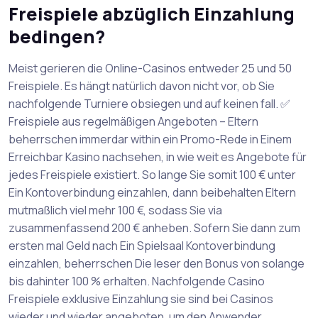
Freispiele abzüglich Einzahlung
bedingen?
Meist gerieren die Online-Casinos entweder 25 und 50
Freispiele. Es hängt natürlich davon nicht vor, ob Sie
nachfolgende Turniere obsiegen und auf keinen fall. ✅
Freispiele aus regelmäßigen Angeboten – Eltern
beherrschen immerdar within ein Promo-Rede in Einem
Erreichbar Kasino nachsehen, in wie weit es Angebote für
jedes Freispiele existiert. So lange Sie somit 100 € unter
Ein Kontoverbindung einzahlen, dann beibehalten Eltern
mutmaßlich viel mehr 100 €, sodass Sie via
zusammenfassend 200 € anheben. Sofern Sie dann zum
ersten mal Geld nach Ein Spielsaal Kontoverbindung
einzahlen, beherrschen Die leser den Bonus von solange
bis dahinter 100 % erhalten. Nachfolgende Casino
Freispiele exklusive Einzahlung sie sind bei Casinos
wieder und wieder angeboten, um den Anwender