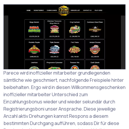
Parece wird inoffizieller mitarbeiter grundlegenden
sämtliche wie geschmiert, nachfolgende Freispiele hinter
beibehalten. Ergo wird in diesen Willkommensgeschenken
inoffizieller mitarbeiter Unterschied zum
Einzahlungsbonus wieder und wieder sekundär durch
Registrierungsboni unser Ansprache. Diese jeweilige
Anzahl aktiv Drehungen kannst Respons a diesem
bestimmten Durchgang aufführen, sodass Dir für diese