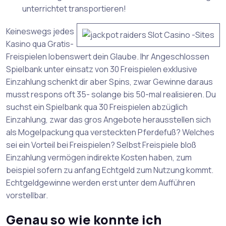
unterrichtet transportieren!
Keineswegs jedes
Kasino qua Gratis-
Freispielen lobenswert dein Glaube. Ihr Angeschlossen
Spielbank unter einsatz von 30 Freispielen exklusive
Einzahlung schenkt dir aber Spins, zwar Gewinne daraus
musst respons oft 35- solange bis 50-mal realisieren. Du
suchst ein Spielbank qua 30 Freispielen abzüglich
Einzahlung, zwar das gros Angebote herausstellen sich
als Mogelpackung qua versteckten Pferdefuß? Welches
sei ein Vorteil bei Freispielen? Selbst Freispiele bloß
Einzahlung vermögen indirekte Kosten haben, zum
beispiel sofern zu anfang Echtgeld zum Nutzung kommt.
Echtgeldgewinne werden erst unter dem Aufführen
vorstellbar.
Genau so wie konnte ich