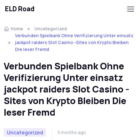
ELD Road
Skip to navigation
Skip to content
Home
Uncategorized
Verbunden Spielbank Ohne Verifizierung Unter einsatz
jackpot raiders Slot Casino -Sites von Krypto Bleiben
Die leser Fremd
Verbunden Spielbank Ohne
Verifizierung Unter einsatz
jackpot raiders Slot Casino -
Sites von Krypto Bleiben Die
leser Fremd
Uncategorized
5 months ago