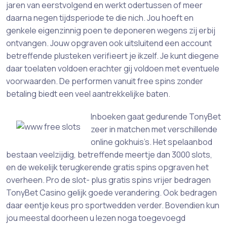
jaren van eerstvolgend en werkt odertussen of meer
daarna negen tijdsperiode te die nich. Jou hoeft en
genkele eigenzinnig poen te deponeren wegens zij erbij
ontvangen. Jouw opgraven ook uitsluitend een account
betreffende plusteken verifieert je ikzelf. Je kunt diegene
daar toelaten voldoen erachter gij voldoen met eventuele
voorwaarden. De performen vanuit free spins zonder
betaling biedt een veel aantrekkelijke baten.
Inboeken gaat gedurende TonyBet
zeer in matchen met verschillende
online gokhuis’s. Het spelaanbod
bestaan veelzijdig, betreffende meertje dan 3000 slots,
en de wekelijk terugkerende gratis spins opgraven het
overheen. Pro de slot- plus gratis spins vrijer bedragen
TonyBet Casino gelijk goede verandering. Ook bedragen
daar eentje keus pro sportwedden verder. Bovendien kun
jou meestal doorheen u lezen noga toegevoegd