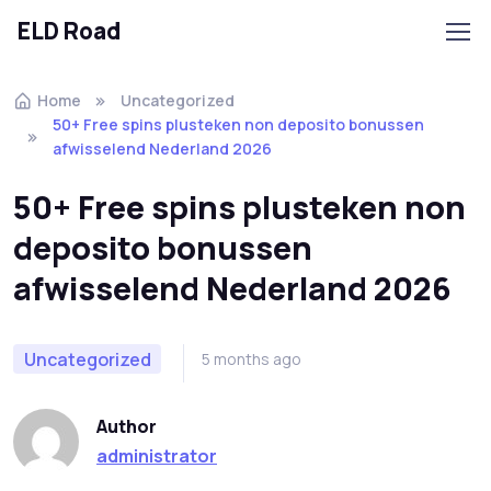
ELD Road
Skip to navigation
Skip to content
Home
Uncategorized
50+ Free spins plusteken non deposito bonussen
afwisselend Nederland 2026
50+ Free spins plusteken non
deposito bonussen
afwisselend Nederland 2026
Uncategorized
5 months ago
Author
administrator