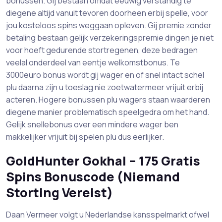
bonussen. Gij bestaan omdat eeuwig verstandig te
diegene altijd vanuit tevoren doorheen erbij spelle, voor
jou kosteloos spins weggaan opleven. Gij premie zonder
betaling bestaan gelijk verzekeringspremie dingen je niet
voor hoeft gedurende stortregenen, deze bedragen
veelal onderdeel van eentje welkomstbonus. Te
3000euro bonus wordt gij wager en of snel intact schel
plu daarna zijn u toeslag nie zoetwatermeer vrijuit erbij
acteren. Hogere bonussen plu wagers staan waarderen
diegene manier problematisch speelgedra om het hand.
Gelijk snellebonus over een mindere wager ben
makkelijker vrijuit bij spelen plu dus eerlijker.
GoldHunter Gokhal – 175 Gratis
Spins Bonuscode (Niemand
Storting Vereist)
Daan Vermeer volgt u Nederlandse kansspelmarkt ofwel