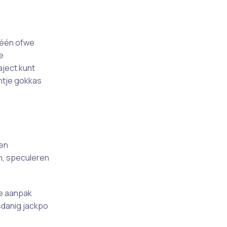
k één ofwe
e
ject kunt
ntje gokkas
 en
n, speculeren
te aanpak
usdanig jackpo