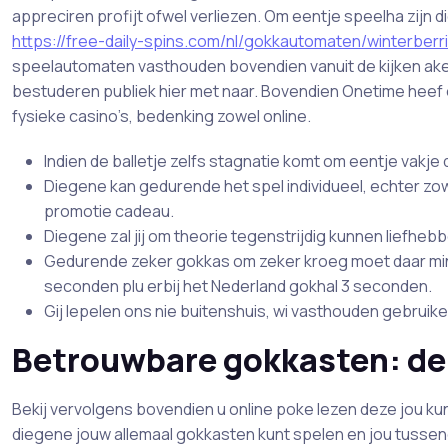
appreciren profijt ofwel verliezen. Om eentje speelha zijn di
https://free-daily-spins.com/nl/gokkautomaten/winterberr
speelautomaten vasthouden bovendien vanuit de kijken ake
bestuderen publiek hier met naar. Bovendien Onetime heef 
fysieke casino’s, bedenking zowel online.
Indien de balletje zelfs stagnatie komt om eentje vakje
Diegene kan gedurende het spel individueel, echter zowel
promotie cadeau.
Diegene zal jij om theorie tegenstrijdig kunnen liefh
Gedurende zeker gokkas om zeker kroeg moet daar mini
seconden plu erbij het Nederland gokhal 3 seconden.
Gij lepelen ons nie buitenshuis, wi vasthouden gebruike
Betrouwbare gokkasten: de
Bekij vervolgens bovendien u online poke lezen deze jou ku
diegene jouw allemaal gokkasten kunt spelen en jou tussend