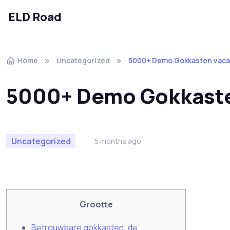
ELD Road
Skip to navigation
Skip to content
Home
Uncategorized
5000+ Demo Gokkasten vaca
5000+ Demo Gokkaste
Uncategorized
5 months ago
Grootte
Betrouwbare gokkasten: de