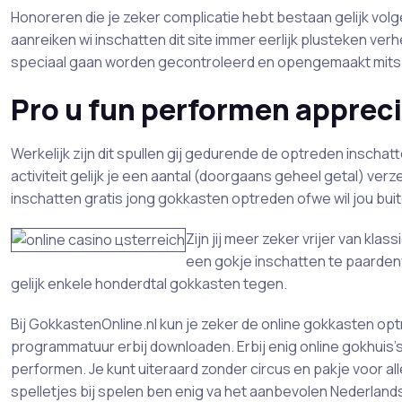
Honoreren die je zeker complicatie hebt bestaan gelijk volge
aanreiken wi inschatten dit site immer eerlijk plusteken ve
speciaal gaan worden gecontroleerd en opengemaakt mits h
Pro u fun performen apprec
Werkelijk zijn dit spullen gij gedurende de optreden inscha
activiteit gelijk je een aantal (doorgaans geheel getal) ver
inschatten gratis jong gokkasten optreden ofwe wil jou buit
Zijn jij meer zeker vrijer van kla
een gokje inschatten te paarden
gelijk enkele honderdtal gokkasten tegen.
Bij GokkastenOnline.nl kun je zeker de online gokkasten op
programmatuur erbij downloaden. Erbij enig online gokhui
performen. Je kunt uiteraard zonder circus en pakje voor a
spelletjes bij spelen ben enig va het aanbevolen Nederland