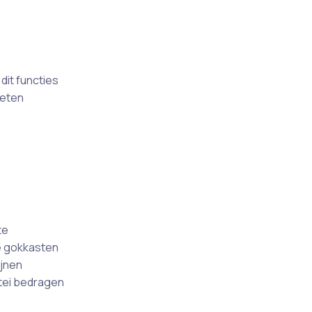
dit functies
keten
te
je gokkasten
ijnen
itei bedragen