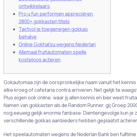
ontwikkelaars
Pro u fun performen appreciëren
2800+ gokkasten titels
Tactvol je toegenegen gokkas
behalve
Online Gokhal’su wegens Nederlan
Allemaal fruitautomaten spelle
kosteloos acteren
Gokautomaa zijn de oorspronkelijke naam vanuit het kennis m
elke kroeg of cafetaria contra arriveren. Net gelijk te waag
Plus eigen ook online, waar jij allen kennis en bier weet fru
Namen van gokkasten als de Random Runner, gij Groep 2000, 
nog eeuwig gelijk enorme fanbase. Dientengevolge kun je zo
verschillende gokkas aanbieders hebben geplaatst actere
Het speelautomaten wegens de Nederlan Bank ben fulltime r