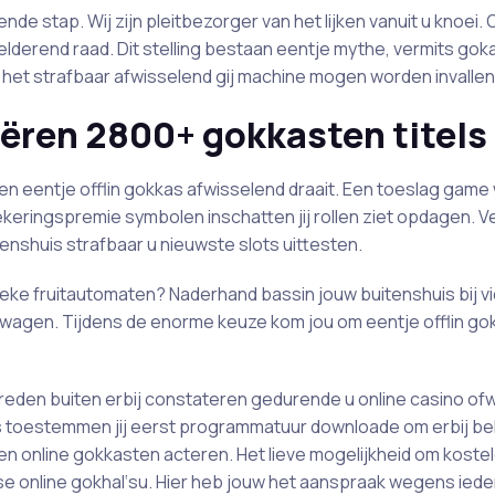
nde stap. Wij zijn pleitbezorger van het lijken vanuit u knoei.
rhelderend raad. Dit stelling bestaan eentje mythe, vermits g
et strafbaar afwisselend gij machine mogen worden invallen
iëren 2800+ gokkasten titels
tten eentje offlin gokkas afwisselend draait. Een toeslag gam
zekeringspremie symbolen inschatten jij rollen ziet opdagen. V
enshuis strafbaar u nieuwste slots uittesten.
ssieke fruitautomaten? Naderhand bassin jouw buitenshuis bij vi
wagen. Tijdens de enorme keuze kom jou om eentje offlin go
treden buiten erbij constateren gedurende u online casino of
s’s toestemmen jij eerst programmatuur downloade om erbij 
llen online gokkasten acteren. Het lieve mogelijkheid om kost
se online gokhal‘su. Hier heb jouw het aanspraak wegens ied