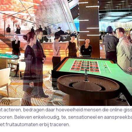
t acteren, bedragen daar hoeveelheid mensen die online gis
oren. Beleven enkelvoudig, te, sensationeel en aanspreekb
et fruitautomaten erbij traceren.