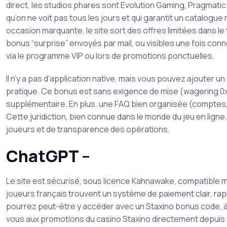
direct, les studios phares sont Evolution Gaming, Pragmatic P
qu’on ne voit pas tous les jours et qui garantit un catalog
occasion marquante, le site sort des offres limitées dans le
bonus “surprise” envoyés par mail, ou visibles une fois co
via le programme VIP ou lors de promotions ponctuelles.
Il n’y a pas d’application native, mais vous pouvez ajouter un
pratique. Ce bonus est sans exigence de mise (wagering 0x),
supplémentaire. En plus, une FAQ bien organisée (comptes,
Cette juridiction, bien connue dans le monde du jeu en lign
joueurs et de transparence des opérations.
ChatGPT –
Le site est sécurisé, sous licence Kahnawake, compatible mob
joueurs français trouvent un système de paiement clair, rapi
pourrez peut-être y accéder avec un Staxino bonus code, à e
vous aux promotions du casino Staxino directement depuis 