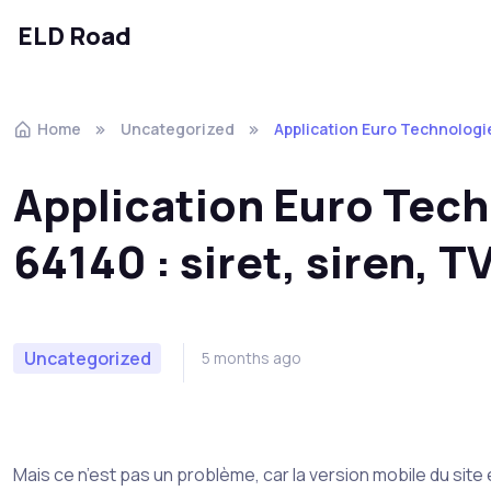
ELD Road
Skip to navigation
Skip to content
Home
Uncategorized
Application Euro Technologie 
Application Euro Tech
64140 : siret, siren, TV
Uncategorized
5 months ago
Mais ce n’est pas un problème, car la version mobile du site