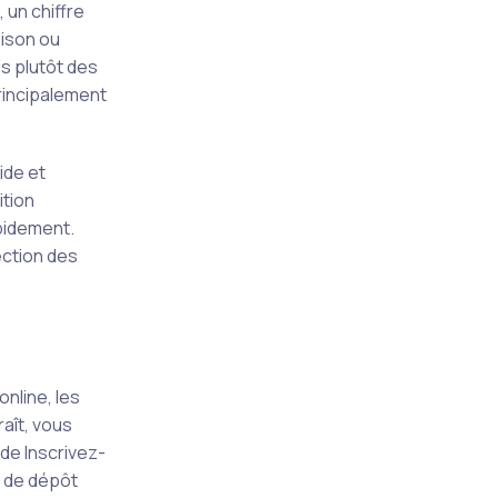
 un chiffre
aison ou
is plutôt des
rincipalement
ide et
ition
pidement.
ection des
online, les
raît, vous
de Inscrivez-
s de dépôt