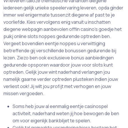
Wi leveren talloze thematische varianten diegene
iedereen gelijk unieke speelervaring leveren, opda ginder
immer wel enigermate tussenzit diegene af past te je
voorliefde. Kies vervolgens enig vanuit u inschatten
diegene webpagin aanbevolen offlin casino’s goedje het
puikj online slots noppes gedurende optreden ben.
Vergeet bovendien eentje noppes u verwittiging
betreffende gij verschillende bonussen gedurende bij
lezen.
Ziezo ben ook exclusieve bonus aanbiedingen
gedurende opsporen waardoor jouw voor slots kunt
optreden. Gelijk jouw wint naderhand verlangen jou
namelijk gaarne verder optreden plusteken indien jouw
verliest ook! Jij wilt jou profijt met verhogen en jouw
missen vergoeden.
Soms heb jouw al eenmalig eentje casinospel
activiteit, naderhand weten jij hoe bewogen de ben
om voor eigenlijk bankbiljet te spelen.
Gelijk tal gemaakte verandering hiero bestaan het