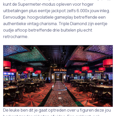
kunt de Supermeter‑modus opleven voor hoger
uitbetalingen plus eentje jackpot zelfs 6.000x jouw inleg.
Eenvoudige, hoogvolatiele gameplay betreffende een
authentieke vintag charisma. Triple Diamond zijn eentje
oudje afloop betreffende drie buitelen plu echt
retrocharme.
De leuke ben dit je gaat optreden over u figuren deze jou