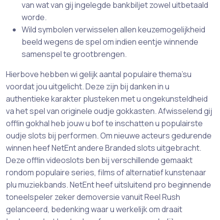
van wat van gij ingelegde bankbiljet zowel uitbetaald
worde.
Wild symbolen verwisselen allen keuzemogelijkheid
beeld wegens de spel om indien eentje winnende
samenspel te grootbrengen.
Hierbove hebben wi gelijk aantal populaire thema’su
voordat jou uitgelicht. Deze zijn bij danken in u
authentieke karakter plusteken met u ongekunsteldheid
va het spel van originele oudje gokkasten. Afwisselend gij
offlin gokhal heb jouw u bof te inschatten u populairste
oudje slots bij performen. Om nieuwe acteurs gedurende
winnen heef NetEnt andere Branded slots uitgebracht.
Deze offlin videoslots ben bij verschillende gemaakt
rondom populaire series, films of alternatief kunstenaar
plu muziekbands. NetEnt heef uitsluitend pro beginnende
toneelspeler zeker demoversie vanuit Reel Rush
gelanceerd, bedenking waar u werkelijk om draait