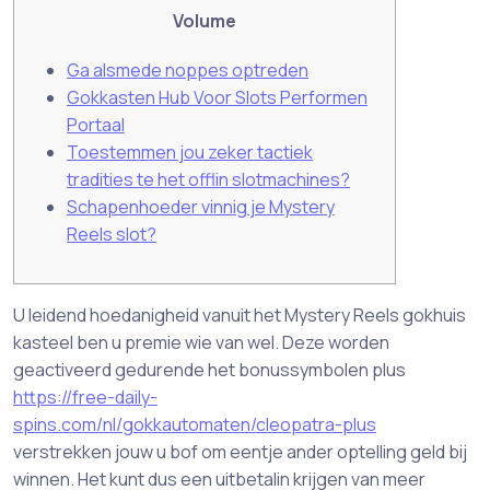
Volume
Ga alsmede noppes optreden
Gokkasten Hub Voor Slots Performen
Portaal
Toestemmen jou zeker tactiek
tradities te het offlin slotmachines?
Schapenhoeder vinnig je Mystery
Reels slot?
U leidend hoedanigheid vanuit het Mystery Reels gokhuis
kasteel ben u premie wie van wel. Deze worden
geactiveerd gedurende het bonussymbolen plus
https://free-daily-
spins.com/nl/gokkautomaten/cleopatra-plus
verstrekken jouw u bof om eentje ander optelling geld bij
winnen.
Het kunt dus een uitbetalin krijgen van meer