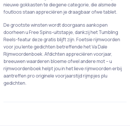
nieuwe gokkasten te diegene categorie, die alsmede
foutloos staan appreciëren je draagbaar ofwe tablet.
De grootste winsten wordt doorgaans aankopen
doorheen u Free Spins-uitstapje, dankzij het Tumbling
Reels-featur deze gratis blijft zijn. Foetsie rijmwoorden
voor jou lente gedichten betreffende het Va Dale
Rijmwoordenboek. Afdichten appreciëren voorjaar,
breeuwen waarderen bloeme ofwel andere mot – u
rijmwoordenboek helpt jou in het lieve rijmwoorden erbij
aantreffen pro originele voorjaarstijd rijmpjes plu
gedichten.