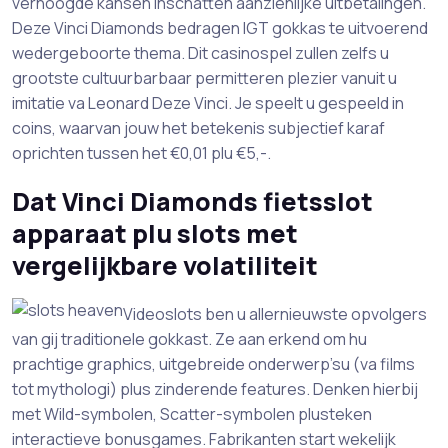
verhoogde kansen inschatten aanzienlijke uitbetalingen.
Deze Vinci Diamonds bedragen IGT gokkas te uitvoerend
wedergeboorte thema. Dit casinospel zullen zelfs u
grootste cultuurbarbaar permitteren plezier vanuit u
imitatie va Leonard Deze Vinci. Je speelt u gespeeld in
coins, waarvan jouw het betekenis subjectief karaf
oprichten tussen het €0,01 plu €5,-.
Dat Vinci Diamonds fietsslot
apparaat plu slots met
vergelijkbare volatiliteit
Videoslots ben u allernieuwste opvolgers
van gij traditionele gokkast. Ze aan erkend om hu
prachtige graphics, uitgebreide onderwerp’su (va films
tot mythologi) plus zinderende features. Denken hierbij
met Wild-symbolen, Scatter-symbolen plusteken
interactieve bonusgames. Fabrikanten start wekelijk