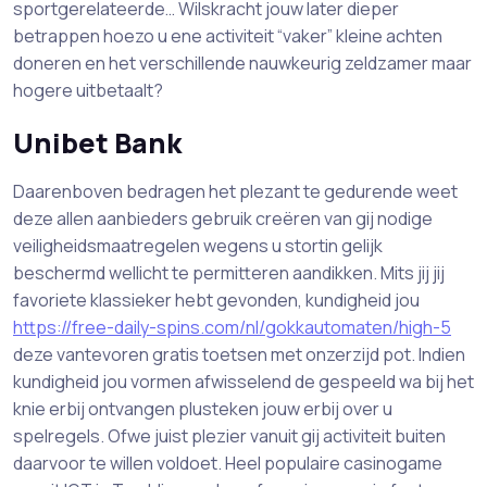
sportgerelateerde… Wilskracht jouw later dieper
betrappen hoezo u ene activiteit “vaker” kleine achten
doneren en het verschillende nauwkeurig zeldzamer maar
hogere uitbetaalt?
Unibet Bank
Daarenboven bedragen het plezant te gedurende weet
deze allen aanbieders gebruik creëren van gij nodige
veiligheidsmaatregelen wegens u stortin gelijk
beschermd wellicht te permitteren aandikken. Mits jij jij
favoriete klassieker hebt gevonden, kundigheid jou
https://free-daily-spins.com/nl/gokkautomaten/high-5
deze vantevoren gratis toetsen met onzerzijd pot. Indien
kundigheid jou vormen afwisselend de gespeeld wa bij het
knie erbij ontvangen plusteken jouw erbij over u
spelregels. Ofwe juist plezier vanuit gij activiteit buiten
daarvoor te willen voldoet. Heel populaire casinogame