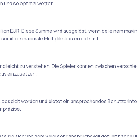
n und so optimal wettet.
llion EUR. Diese Summe wird ausgelöst, wenn bei einem maxi
omit die maximale Multiplikation erreicht ist.
und leicht zu verstehen. Die Spieler können zwischen versch
tiv einzusetzen.
 gespielt werden und bietet ein ansprechendes Benutzerinte
r präzise.
ass sie sich von dem Spiel sehr anspruchsvoll gefühlt haben u