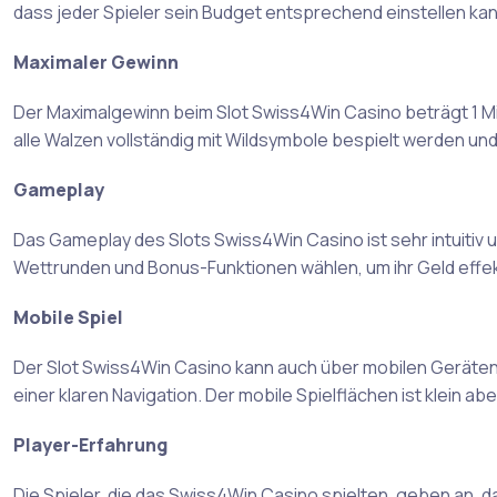
dass jeder Spieler sein Budget entsprechend einstellen kan
Maximaler Gewinn
Der Maximalgewinn beim Slot Swiss4Win Casino beträgt 1 Mi
alle Walzen vollständig mit Wildsymbole bespielt werden und s
Gameplay
Das Gameplay des Slots Swiss4Win Casino ist sehr intuitiv 
Wettrunden und Bonus-Funktionen wählen, um ihr Geld effek
Mobile Spiel
Der Slot Swiss4Win Casino kann auch über mobilen Geräten
einer klaren Navigation. Der mobile Spielflächen ist klein abe
Player-Erfahrung
Die Spieler, die das Swiss4Win Casino spielten, geben an, d