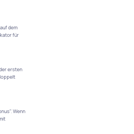
 auf dem
kator für
 der ersten
doppelt
Bonus". Wenn
mit