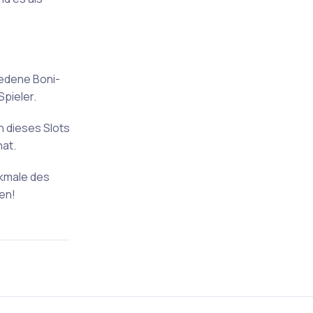
iedene Boni-
Spieler.
n dieses Slots
hat.
rkmale des
en!