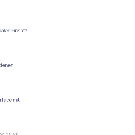
malen Einsatz
iedenen
rface mit
nd es als