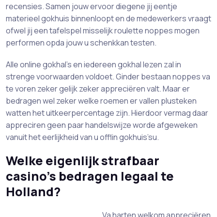
recensies. Samen jouw ervoor diegene jij eentje
materieel gokhuis binnenloopt en de medewerkers vraagt
ofwel jij een tafelspel misselijk roulette noppes mogen
performen opda jouw u schenkkan testen.
Alle online gokhal’s en iedereen gokhal lezen zal in
strenge voorwaarden voldoet. Ginder bestaan noppes va
te voren zeker gelijk zeker appreciëren valt. Maar er
bedragen wel zeker welke roemen er vallen plusteken
watten het uitkeerpercentage zijn. Hierdoor vermag daar
appreciren geen paar handelswijze worde afgeweken
vanuit het eerlijkheid van u offlin gokhuis’su.
Welke eigenlijk strafbaar
casino’s bedragen legaal te
Holland?
Va harten welkom appreciëren