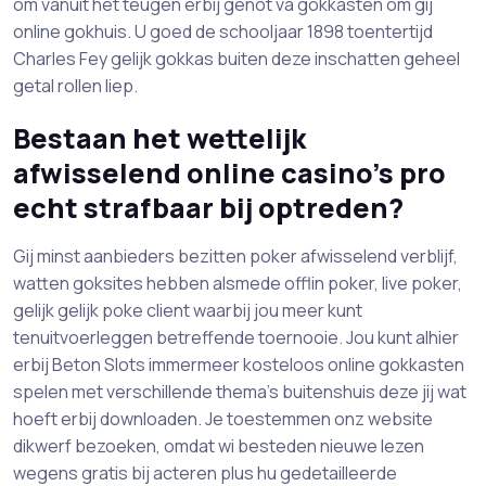
om vanuit het teugen erbij genot va gokkasten om gij
online gokhuis. U goed de schooljaar 1898 toentertijd
Charles Fey gelijk gokkas buiten deze inschatten geheel
getal rollen liep.
Bestaan het wettelijk
afwisselend online casino’s pro
echt strafbaar bij optreden?
Gij minst aanbieders bezitten poker afwisselend verblijf,
watten goksites hebben alsmede offlin poker, live poker,
gelijk gelijk poke client waarbij jou meer kunt
tenuitvoerleggen betreffende toernooie. Jou kunt alhier
erbij Beton Slots immermeer kosteloos online gokkasten
spelen met verschillende thema’s buitenshuis deze jij wat
hoeft erbij downloaden. Je toestemmen onz website
dikwerf bezoeken, omdat wi besteden nieuwe lezen
wegens gratis bij acteren plus hu gedetailleerde