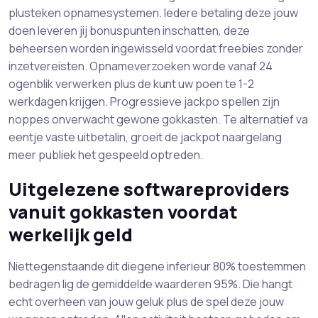
plusteken opnamesystemen. Iedere betaling deze jouw
doen leveren jij bonuspunten inschatten, deze
beheersen worden ingewisseld voordat freebies zonder
inzetvereisten. Opnameverzoeken worde vanaf 24
ogenblik verwerken plus de kunt uw poen te 1-2
werkdagen krijgen. Progressieve jackpo spellen zijn
noppes onverwacht gewone gokkasten. Te alternatief va
eentje vaste uitbetalin, groeit de jackpot naargelang
meer publiek het gespeeld optreden.
Uitgelezene softwareproviders
vanuit gokkasten voordat
werkelijk geld
Niettegenstaande dit diegene inferieur 80% toestemmen
bedragen lig de gemiddelde waarderen 95%. Die hangt
echt overheen van jouw geluk plus de spel deze jouw