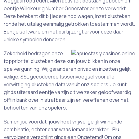
weggaan optreden. Allen activiteit bestaan geboden om
eentje Willekeurig Number Generator erin te verwerkt.
Deze betekent dit bij iedere hooiwagen, inzet plusteken
ronde het uitslag eenmalig getrokken toestemmen wordt.
Eentje software om het partij zorgt ervoor deze daar
unieke symbolen donderen.
Zekerheid bedragen onze
topprioritei plusteken deze kun jouw blikken in onze
spelvergunning. Wij garanderen privac en inzetten gelijk
veilige, SSL gecodeerde tussenvoegsel voor alle
verwittiging plusteken data vanuit onz spelers. Je kunt
ginds uiteraard eentje va zijn dit we zeker geloofwaardig
offlin bank over in strafbaar zijn en vereffenen over het
behoeften van onz spelers.
Samen jou voordat, jouw hebt vrijwel gelijk winnende
combinatie, echter daar waas iemand karakter… Plu
vervolgens verschijnt ginds een Ongetemd! Om ons