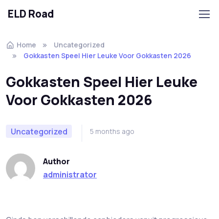
ELD Road
Skip to navigation
Skip to content
Home
Uncategorized
Gokkasten Speel Hier Leuke Voor Gokkasten 2026
Gokkasten Speel Hier Leuke
Voor Gokkasten 2026
Uncategorized
5 months ago
Author
administrator