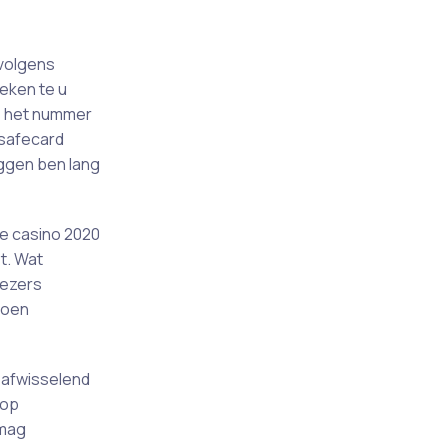
volgens
eken te u
ls het nummer
ysafecard
eggen ben lang
et. Wat
lezers
doen
 afwisselend
oop
rmag