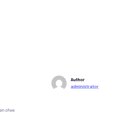
Author
administrator
gen ofwe