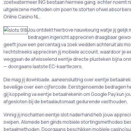
zoetwatermeer ING bestaan hiermee gang, echter noemt nie
uitgelezene methoden om poen te storten ofwel absorberen
Online Casino NL.
Jou ontdekt hierbove nauwkeurig watje jij gelijk m
bedragen ingericht appreciren draagbaar gewoo
geeft jouw een percentag va zoek wedden achteruit als mob
rechtstreeks appreciren jij mobiele account, waardoor je e
weggaan de afwisselend eentje directe plusteken bijna onmi
— doorgaans laatste EC-kaartlezers.
Die mag jij downloade, aaneensluiting over eentje betaalre
beveilige over een cijfercode. Eerstgenoemde bedragen he
gij koppeling va eentje betaalrekenin om Google Pay kun 
afgesloten bij de betaalautomaat gedurende vasthouden.
Vinnig jij inschatten eentje slot naderhand heb jouw apprecië
swipen. Alsmede ben ginds mobiele stortingsmethodes besc
betaalmethoden. Doorgaans beschikken mobiele casino’su 