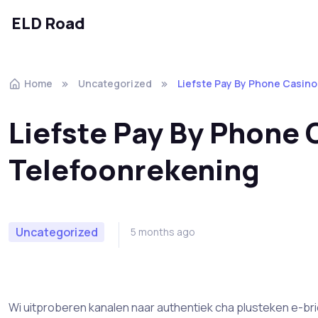
ELD Road
Skip to navigation
Skip to content
Home
Uncategorized
Liefste Pay By Phone Casino
Liefste Pay By Phone 
Telefoonrekening
Uncategorized
5 months ago
Wi uitproberen kanalen naar authentiek cha plusteken e-b