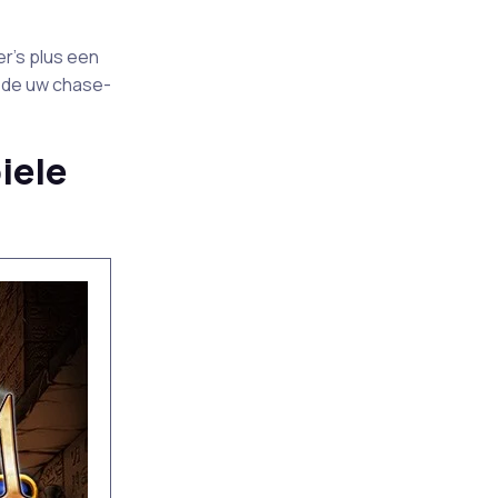
r’s plus een
t de uw chase-
iele