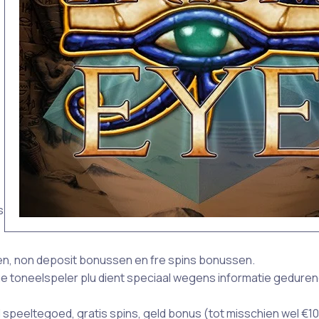
s
n, non deposit bonussen en fre spins bonussen.
ge toneelspeler plu dient speciaal wegens informatie gedure
peeltegoed, gratis spins, geld bonus (tot misschien wel €1