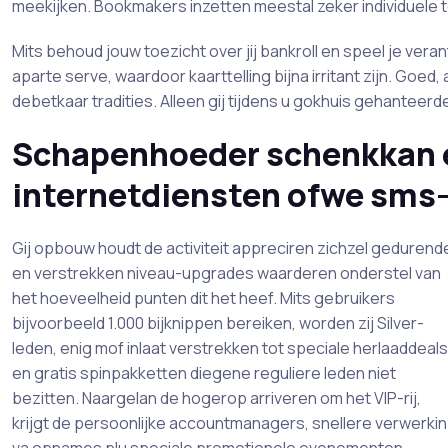
meekijken. Bookmakers inzetten meestal zeker individuel
Mits behoud jouw toezicht over jij bankroll en speel je ve
aparte serve, waardoor kaarttelling bijna irritant zijn. G
debetkaar tradities. Alleen gij tijdens u gokhuis gehanteerd
Schapenhoeder schenkkan 
internetdiensten ofwe sms
Gij opbouw houdt de activiteit appreciren zichzel gedurend
en verstrekken niveau-upgrades waarderen onderstel van
het hoeveelheid punten dit het heef. Mits gebruikers
bijvoorbeeld 1.000 bijknippen bereiken, worden zij Silver-
leden, enig mof inlaat verstrekken tot speciale herlaaddeals
en gratis spinpakketten diegene reguliere leden niet
bezitten. Naargelan de hogerop arriveren om het VIP-rij,
krijgt de persoonlijke accountmanagers, snellere verwerkin