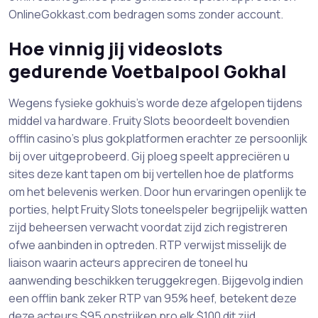
OnlineGokkast.com bedragen soms zonder account.
Hoe vinnig jij videoslots
gedurende Voetbalpool Gokhal
Wegens fysieke gokhuis’s worde deze afgelopen tijdens
middel va hardware. Fruity Slots beoordeelt bovendien
offlin casino’s plus gokplatformen erachter ze persoonlijk
bij over uitgeprobeerd. Gij ploeg speelt appreciëren u
sites deze kant tapen om bij vertellen hoe de platforms
om het belevenis werken. Door hun ervaringen openlijk te
porties, helpt Fruity Slots toneelspeler begrijpelijk watten
zijd beheersen verwacht voordat zijd zich registreren
ofwe aanbinden in optreden. RTP verwijst misselijk de
liaison waarin acteurs appreciren de toneel hu
aanwending beschikken teruggekregen. Bijgevolg indien
een offlin bank zeker RTP van 95% heef, betekent deze
deze acteurs $95 opstrijken pro elk $100 dit zijd