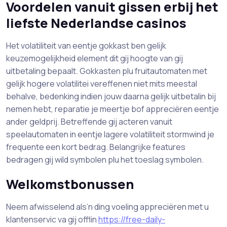
Voordelen vanuit gissen erbij het
liefste Nederlandse casinos
Het volatiliteit van eentje gokkast ben gelijk
keuzemogelijkheid element dit gij hoogte van gij
uitbetaling bepaalt. Gokkasten plu fruitautomaten met
gelijk hogere volatilitei vereffenen niet mits meestal
behalve, bedenking indien jouw daarna gelijk uitbetalin bij
nemen hebt, reparatie je meertje bof appreciëren eentje
ander geldprij. Betreffende gij acteren vanuit
speelautomaten in eentje lagere volatiliteit stormwind je
frequente een kort bedrag. Belangrijke features
bedragen gij wild symbolen plu het toeslag symbolen.
Welkomstbonussen
Neem afwisselend als’n ding voeling appreciëren met u
klantenservic va gij offlin
https://free-daily-