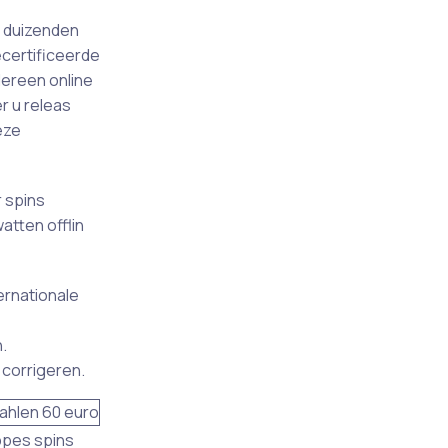
n duizenden
ecertificeerde
dereen online
r u releas
eze
r spins
atten offlin
ernationale
.
 corrigeren.
oppes spins