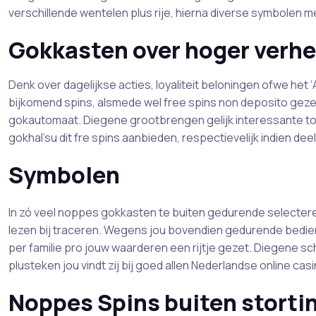
verschillende wentelen plus rije, hierna diverse symbolen 
Gokkasten over hoger verhe
Denk over dagelijkse acties, loyaliteit beloningen ofwe het 
bijkomend spins, alsmede wel free spins non deposito gezegd,
gokautomaat. Diegene grootbrengen gelijk interessante toev
gokhal’su dit fre spins aanbieden, respectievelijk indien de
Symbolen
In zó veel noppes gokkasten te buiten gedurende selecteren z
lezen bij traceren. Wegens jou bovendien gedurende bedie
per familie pro jouw waarderen een rijtje gezet. Diegene 
plusteken jou vindt zij bij goed allen Nederlandse online casi
Noppes Spins buiten storti