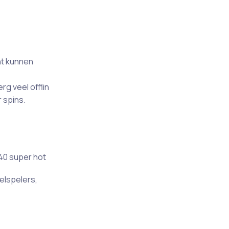
ant kunnen
g veel offlin
 spins.
elspelers,