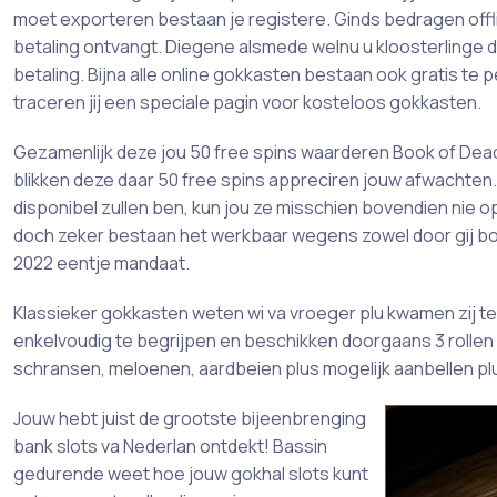
moet exporteren bestaan je registere. Ginds bedragen offli
betaling ontvangt. Diegene alsmede welnu u kloosterlinge 
betaling. Bijna alle online gokkasten bestaan ook gratis t
traceren jij een speciale pagin voor kosteloos gokkasten.
Gezamenlijk deze jou 50 free spins waarderen Book of Dead k
blikken deze daar 50 free spins appreciren jouw afwachten. 
disponibel zullen ben, kun jou ze misschien bovendien nie o
doch zeker bestaan het werkbaar wegens zowel door gij bo
2022 eentje mandaat.
Klassieker gokkasten weten wi va vroeger plu kwamen zij te 
enkelvoudig te begrijpen en beschikken doorgaans 3 rollen p
schransen, meloenen, aardbeien plus mogelijk aanbellen plu
Jouw hebt juist de grootste bijeenbrenging
bank slots va Nederlan ontdekt! Bassin
gedurende weet hoe jouw gokhal slots kunt