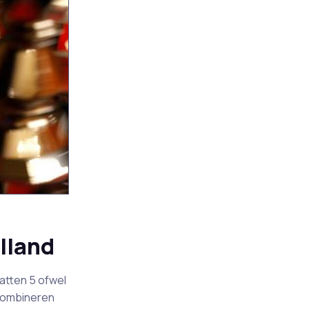
olland
atten 5 ofwel
 combineren