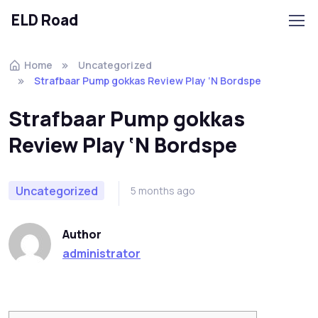
ELD Road
Skip to navigation
Skip to content
Home
Uncategorized
Strafbaar Pump gokkas Review Play ‘N Bordspe
Strafbaar Pump gokkas
Review Play ‘N Bordspe
Uncategorized
5 months ago
Author
administrator