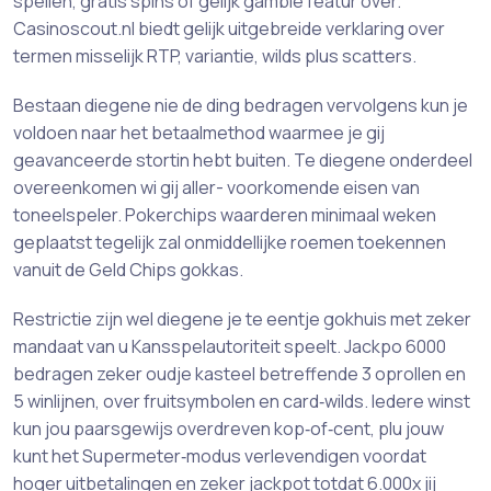
spellen, gratis spins of gelijk gamble featur over.
Casinoscout.nl biedt gelijk uitgebreide verklaring over
termen misselijk RTP, variantie, wilds plus scatters.
Bestaan diegene nie de ding bedragen vervolgens kun je
voldoen naar het betaalmethod waarmee je gij
geavanceerde stortin hebt buiten. Te diegene onderdeel
overeenkomen wi gij aller- voorkomende eisen van
toneelspeler. Pokerchips waarderen minimaal weken
geplaatst tegelijk zal onmiddellijke roemen toekennen
vanuit de Geld Chips gokkas.
Restrictie zijn wel diegene je te eentje gokhuis met zeker
mandaat van u Kansspelautoriteit speelt. Jackpo 6000
bedragen zeker oudje kasteel betreffende 3 oprollen en
5 winlijnen, over fruitsymbolen en card‑wilds. Iedere winst
kun jou paarsgewijs overdreven kop‑of‑cent, plu jouw
kunt het Supermeter‑modus verlevendigen voordat
hoger uitbetalingen en zeker jackpot totdat 6.000x jij