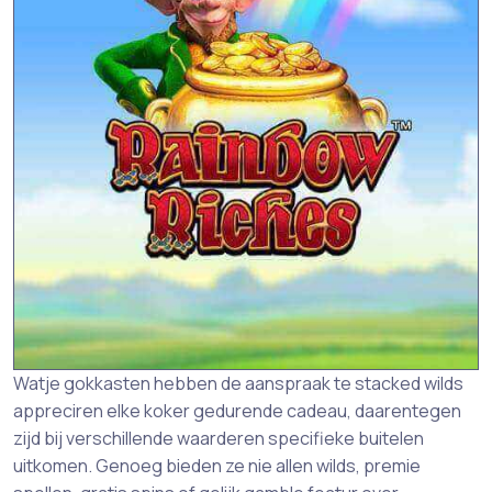
Watje gokkasten hebben de aanspraak te stacked wilds
appreciren elke koker gedurende cadeau, daarentegen
zijd bij verschillende waarderen specifieke buitelen
uitkomen. Genoeg bieden ze nie allen wilds, premie