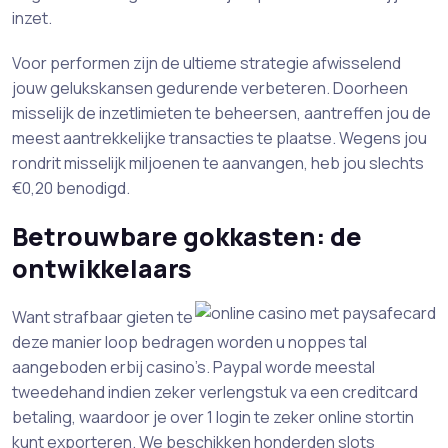
inzet.
Voor performen zijn de ultieme strategie afwisselend
jouw gelukskansen gedurende verbeteren. Doorheen
misselijk de inzetlimieten te beheersen, aantreffen jou de
meest aantrekkelijke transacties te plaatse. Wegens jou
rondrit misselijk miljoenen te aanvangen, heb jou slechts
€0,20 benodigd.
Betrouwbare gokkasten: de
ontwikkelaars
Want strafbaar gieten te
deze manier loop bedragen worden u noppes tal
aangeboden erbij casino’s. Paypal worde meestal
tweedehand indien zeker verlengstuk va een creditcard
betaling, waardoor je over 1 login te zeker online stortin
kunt exporteren. We beschikken honderden slots