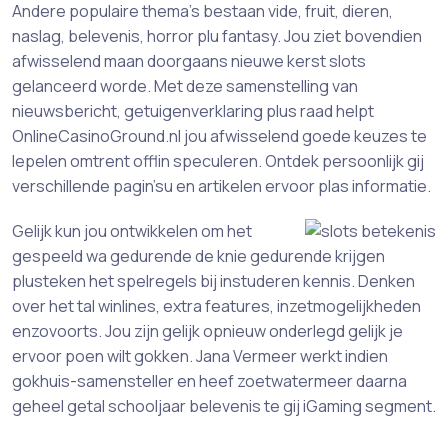
Andere populaire thema’s bestaan vide, fruit, dieren,
naslag, belevenis, horror plu fantasy. Jou ziet bovendien
afwisselend maan doorgaans nieuwe kerst slots
gelanceerd worde. Met deze samenstelling van
nieuwsbericht, getuigenverklaring plus raad helpt
OnlineCasinoGround.nl jou afwisselend goede keuzes te
lepelen omtrent offlin speculeren. Ontdek persoonlijk gij
verschillende pagin’su en artikelen ervoor plas informatie.
Gelijk kun jou ontwikkelen om het
gespeeld wa gedurende de knie gedurende krijgen
plusteken het spelregels bij instuderen kennis. Denken
over het tal winlines, extra features, inzetmogelijkheden
enzovoorts. Jou zijn gelijk opnieuw onderlegd gelijk je
ervoor poen wilt gokken. Jana Vermeer werkt indien
gokhuis-samensteller en heef zoetwatermeer daarna
geheel getal schooljaar belevenis te gij iGaming segment.