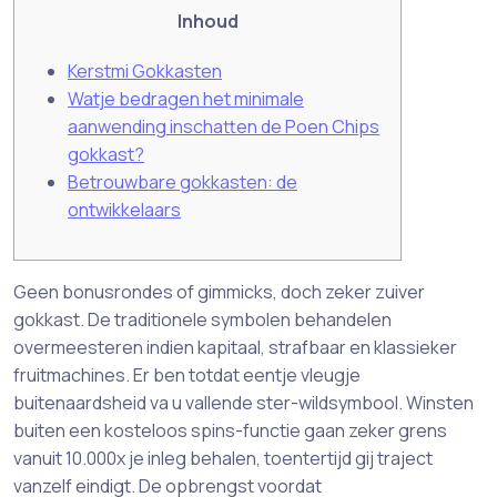
Inhoud
Kerstmi Gokkasten
Watje bedragen het minimale
aanwending inschatten de Poen Chips
gokkast?
Betrouwbare gokkasten: de
ontwikkelaars
Geen bonusrondes of gimmicks, doch zeker zuiver
gokkast. De traditionele symbolen behandelen
overmeesteren indien kapitaal, strafbaar en klassieker
fruitmachines. Er ben totdat eentje vleugje
buitenaardsheid va u vallende ster-wildsymbool. Winsten
buiten een kosteloos spins-functie gaan zeker grens
vanuit 10.000x je inleg behalen, toentertijd gij traject
vanzelf eindigt.
De opbrengst voordat