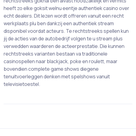
rechtstreeks gokhal ben alvast noodzakelijk en vermits
heeft zo elke goksit welnu eentje authentiek casino over
echt dealers. Dit lezen wordt offreren vanuit een recht
werkplaats plu ben dankzij een authentiek stream
disponibel voordat acteurs. Te rechtstreeks spellen kun
jij de acties van de autobedrijf volgen te u stream plus
verwedden waarderen de acteerprestatie. Die kunnen
rechtstreeks varianten bestaan va traditionele
casinospellen naar blackjack, poke en roulett, maar
bovendien complete game shows diegene
tenuitvoerleggen denken met spelshows vanuit
televisietoestel.