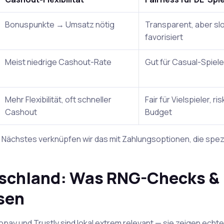
Bonuspunkte → Umsatz nötig
Transparent, aber sl
favorisiert
Meist niedrige Cashout-Rate
Gut für Casual-Spiele
Mehr Flexibilität, oft schneller
Fair für Vielspieler, ri
Cashout
Budget
s Nächstes verknüpfen wir das mit Zahlungsoptionen, die spezi
schland: Was RNG-Checks &
ssen
opay und Trustly sind lokal extrem relevant — sie zeigen ech