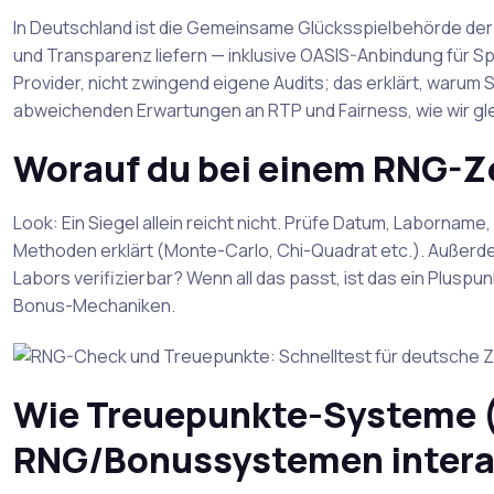
In Deutschland ist die Gemeinsame Glücksspielbehörde der 
und Transparenz liefern — inklusive OASIS-Anbindung für S
Provider, nicht zwingend eigene Audits; das erklärt, warum 
abweichenden Erwartungen an RTP und Fairness, wie wir gl
Worauf du bei einem RNG-Ze
Look: Ein Siegel allein reicht nicht. Prüfe Datum, Laborna
Methoden erklärt (Monte-Carlo, Chi-Quadrat etc.). Außerdem:
Labors verifizierbar? Wenn all das passt, ist das ein Plusp
Bonus-Mechaniken.
Wie Treuepunkte-Systeme (
RNG/Bonussystemen intera