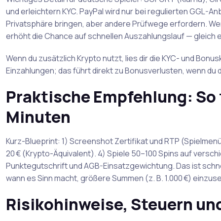
und erleichtern KYC. PayPal wird nur bei regulierten GGL
Privatsphäre bringen, aber andere Prüfwege erfordern. Wenn d
erhöht die Chance auf schnellen Auszahlungslauf — gleich 
Wenn du zusätzlich Krypto nutzt, lies dir die KYC- und Bonu
Einzahlungen; das führt direkt zu Bonusverlusten, wenn du 
Praktische Empfehlung: So t
Minuten
Kurz-Blueprint: 1) Screenshot Zertifikat und RTP (Spielmenü)
20 € (Krypto-Äquivalent). 4) Spiele 50–100 Spins auf versc
Punktegutschrift und AGB-Einsatzgewichtung. Das ist schne
wann es Sinn macht, größere Summen (z. B. 1.000 €) einzus
Risikohinweise, Steuern un