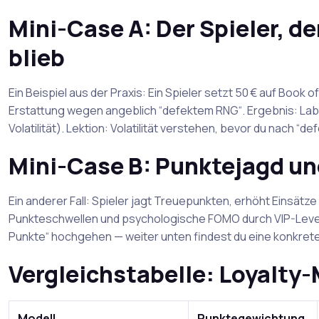
Mini-Case A: Der Spieler, 
blieb
Ein Beispiel aus der Praxis: Ein Spieler setzt 50 € auf Book o
Erstattung wegen angeblich “defektem RNG“. Ergebnis: Labor
Volatilität). Lektion: Volatilität verstehen, bevor du nach 
Mini-Case B: Punktejagd un
Ein anderer Fall: Spieler jagt Treuepunkten, erhöht Einsätze 
Punkteschwellen und psychologische FOMO durch VIP-Level. Die
Punkte“ hochgehen — weiter unten findest du eine konkrete
Vergleichstabelle: Loyalty
Modell
Punktegewichtung