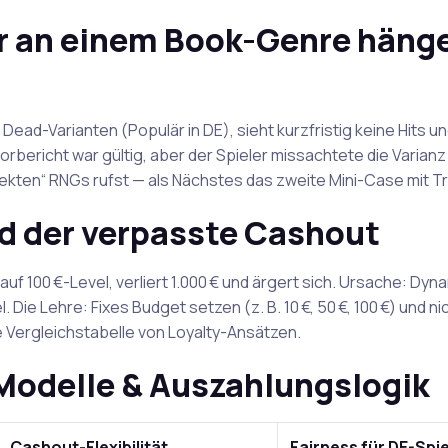
der an einem Book-Genre häng
f Dead-Varianten (Populär in DE), sieht kurzfristig keine Hits u
bericht war gültig, aber der Spieler missachtete die Varian
“defekten“ RNGs rufst — als Nächstes das zweite Mini-Case mit 
d der verpasste Cashout
auf 100 €-Level, verliert 1.000 € und ärgert sich. Ursache: Dy
 Lehre: Fixes Budget setzen (z. B. 10 €, 50 €, 100 €) und nic
 Vergleichstabelle von Loyalty-Ansätzen.
-Modelle & Auszahlungslogik
Cashout-Flexibilität
Fairness für DE-Spie