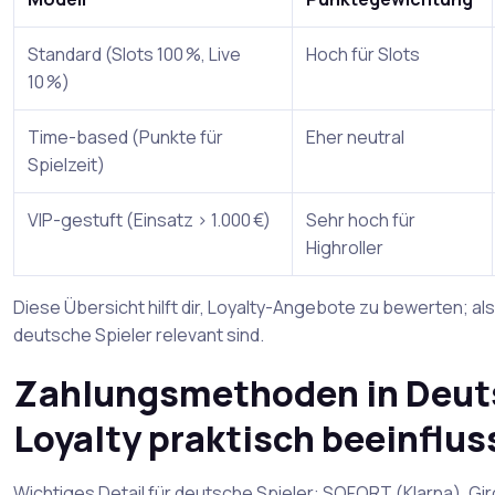
Standard (Slots 100 %, Live
Hoch für Slots
10 %)
Time-based (Punkte für
Eher neutral
Spielzeit)
VIP-gestuft (Einsatz > 1.000 €)
Sehr hoch für
Highroller
Diese Übersicht hilft dir, Loyalty-Angebote zu bewerten; al
deutsche Spieler relevant sind.
Zahlungsmethoden in Deut
Loyalty praktisch beeinflu
Wichtiges Detail für deutsche Spieler: SOFORT (Klarna), Gir