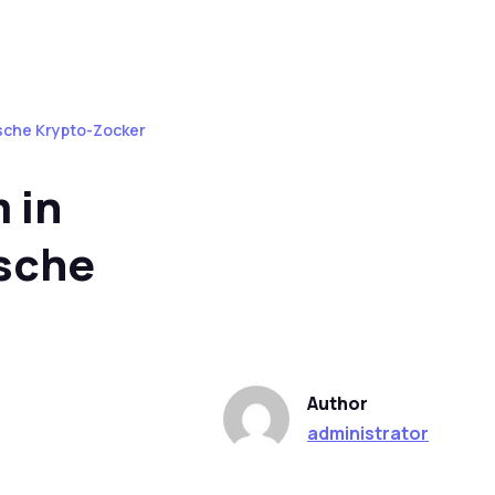
sche Krypto-Zocker
 in
tsche
Author
administrator