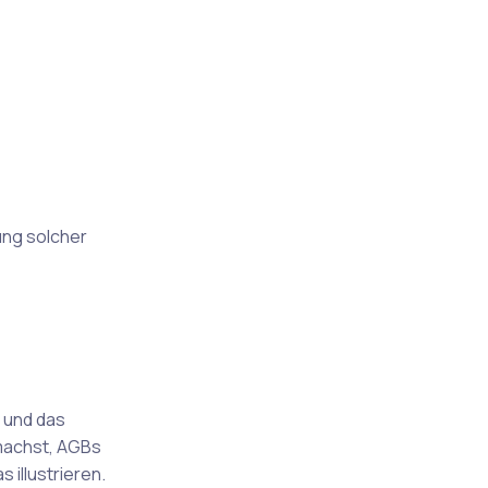
ung solcher
, und das
machst, AGBs
 illustrieren.