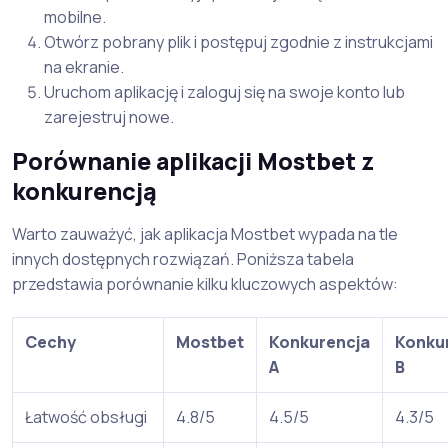
mobilne.
Otwórz pobrany plik i postępuj zgodnie z instrukcjami
na ekranie.
Uruchom aplikację i zaloguj się na swoje konto lub
zarejestruj nowe.
Porównanie aplikacji Mostbet z
konkurencją
Warto zauważyć, jak aplikacja Mostbet wypada na tle
innych dostępnych rozwiązań. Poniższa tabela
przedstawia porównanie kilku kluczowych aspektów:
Cechy
Mostbet
Konkurencja
Konku
A
B
Łatwość obsługi
4.8/5
4.5/5
4.3/5