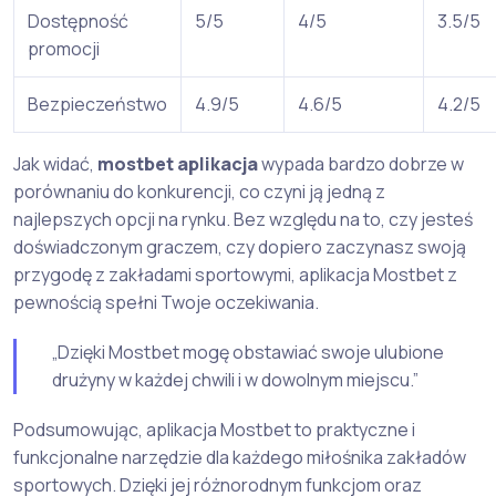
Dostępność
5/5
4/5
3.5/5
promocji
Bezpieczeństwo
4.9/5
4.6/5
4.2/5
Jak widać,
mostbet aplikacja
wypada bardzo dobrze w
porównaniu do konkurencji, co czyni ją jedną z
najlepszych opcji na rynku. Bez względu na to, czy jesteś
doświadczonym graczem, czy dopiero zaczynasz swoją
przygodę z zakładami sportowymi, aplikacja Mostbet z
pewnością spełni Twoje oczekiwania.
„Dzięki Mostbet mogę obstawiać swoje ulubione
drużyny w każdej chwili i w dowolnym miejscu.”
Podsumowując, aplikacja Mostbet to praktyczne i
funkcjonalne narzędzie dla każdego miłośnika zakładów
sportowych. Dzięki jej różnorodnym funkcjom oraz