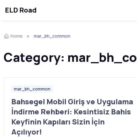
ELD Road
Skip to navigation
Skip to content
Home
mar_bh_common
Category:
mar_bh_c
mar_bh_common
Bahsegel Mobil Giriş ve Uygulama
İndirme Rehberi: Kesintisiz Bahis
Keyfinin Kapıları Sizin İçin
Açılıyor!