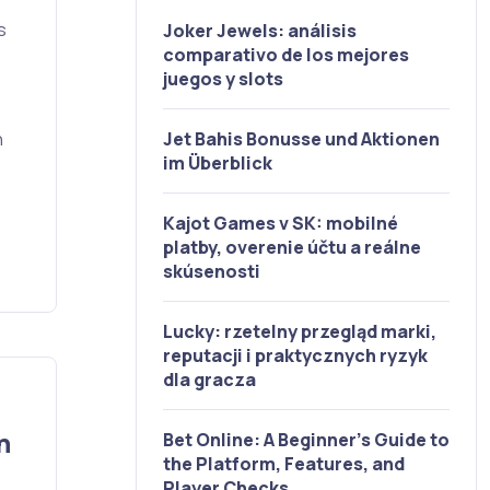
s
Joker Jewels: análisis
comparativo de los mejores
juegos y slots
n
Jet Bahis Bonusse und Aktionen
im Überblick
Kajot Games v SK: mobilné
platby, overenie účtu a reálne
skúsenosti
Lucky: rzetelny przegląd marki,
reputacji i praktycznych ryzyk
dla gracza
n
Bet Online: A Beginner’s Guide to
the Platform, Features, and
Player Checks