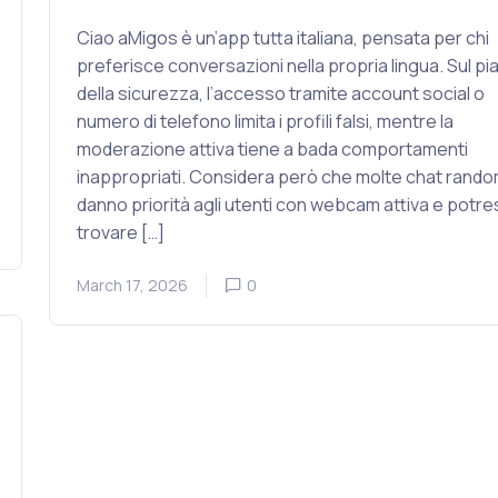
Ciao aMigos è un’app tutta italiana, pensata per chi
preferisce conversazioni nella propria lingua. Sul pi
della sicurezza, l’accesso tramite account social o
numero di telefono limita i profili falsi, mentre la
moderazione attiva tiene a bada comportamenti
inappropriati. Considera però che molte chat rand
danno priorità agli utenti con webcam attiva e potres
trovare […]
March 17, 2026
0