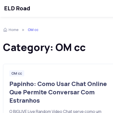
ELD Road
Skip to navigation
Skip to content
Home
OM cc
Category:
OM cc
OM cc
Papinho: Como Usar Chat Online
Que Permite Conversar Com
Estranhos
O BIGLIVE Live Random Video Chat serve como um