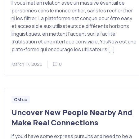
Il vous met en relation avec un massive éventail de
personnes dans le monde entier, sans les rechercher
ni les filtrer. La plateforme est conçue pour être easy
et accessible aux utilisateurs de différents horizons
linguistiques, en mettant l’accent sur la facilité
d’utilisation et une interface conviviale. YouNow est une
plate-forme qui encourage les utilisateurs […]
March 17, 2026
0
OM cc
Uncover New People Nearby And
Make Real Connections
If you’d have some express pursuits and need to be a